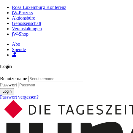
Zum
Rosa-Luxemburg-Konferenz
Inhalt
jW-Prozess
der
Aktionsbüro
Seite
Genossenschaft
Veranstaltungen
jW-Shop
Abo
Spende
Login
Benutzername
Passwort
Login
Passwort vergessen?