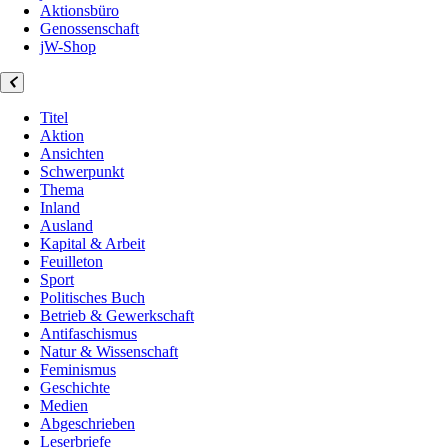
Aktionsbüro
Genossenschaft
jW-Shop
Titel
Aktion
Ansichten
Schwerpunkt
Thema
Inland
Ausland
Kapital & Arbeit
Feuilleton
Sport
Politisches Buch
Betrieb & Gewerkschaft
Antifaschismus
Natur & Wissenschaft
Feminismus
Geschichte
Medien
Abgeschrieben
Leserbriefe