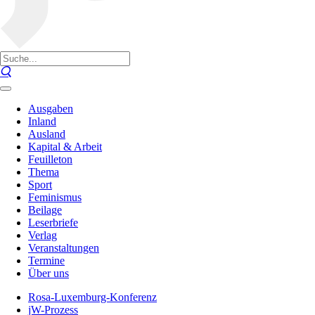
Ausgaben
Inland
Ausland
Kapital & Arbeit
Feuilleton
Thema
Sport
Feminismus
Beilage
Leserbriefe
Verlag
Veranstaltungen
Termine
Über uns
Rosa-Luxemburg-Konferenz
jW-Prozess