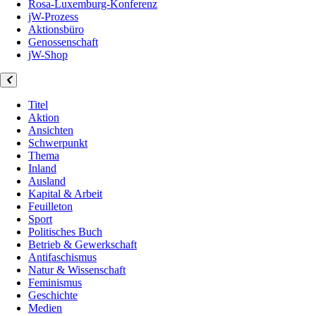
Rosa-Luxemburg-Konferenz
jW-Prozess
Aktionsbüro
Genossenschaft
jW-Shop
Titel
Aktion
Ansichten
Schwerpunkt
Thema
Inland
Ausland
Kapital & Arbeit
Feuilleton
Sport
Politisches Buch
Betrieb & Gewerkschaft
Antifaschismus
Natur & Wissenschaft
Feminismus
Geschichte
Medien