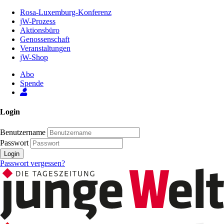
Zum
Rosa-Luxemburg-Konferenz
Inhalt
jW-Prozess
der
Aktionsbüro
Seite
Genossenschaft
Veranstaltungen
jW-Shop
Abo
Spende
Login
Benutzername
Passwort
Login
Passwort vergessen?