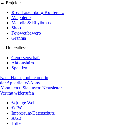
→ Projekte
Rosa-Luxemburg-Konferenz
Maigalerie
Melodie & Rhythmus
Shop
Fotowettbewerb
Granma
→ Unterstützen
Genossenschaft
Aktionsbüro
Spenden
Nach Hause, online und in
der App: die jW-Abos
Abonnieren Sie unsere Newsletter
Vertrag widerrufen
© junge Welt
© JW
Impressum/Datenschutz
AGB
Hilfe