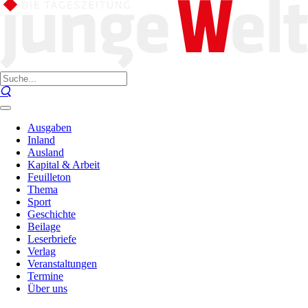
Ausgaben
Inland
Ausland
Kapital & Arbeit
Feuilleton
Thema
Sport
Geschichte
Beilage
Leserbriefe
Verlag
Veranstaltungen
Termine
Über uns