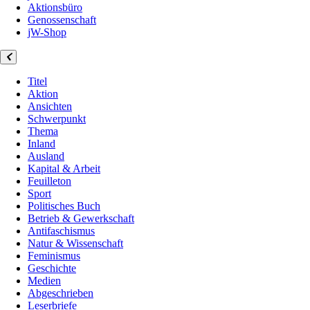
Aktionsbüro
Genossenschaft
jW-Shop
Titel
Aktion
Ansichten
Schwerpunkt
Thema
Inland
Ausland
Kapital & Arbeit
Feuilleton
Sport
Politisches Buch
Betrieb & Gewerkschaft
Antifaschismus
Natur & Wissenschaft
Feminismus
Geschichte
Medien
Abgeschrieben
Leserbriefe