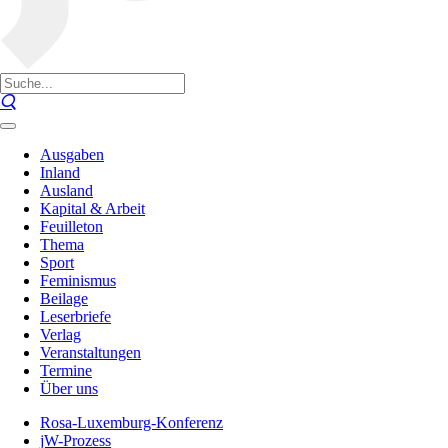
Ausgaben
Inland
Ausland
Kapital & Arbeit
Feuilleton
Thema
Sport
Feminismus
Beilage
Leserbriefe
Verlag
Veranstaltungen
Termine
Über uns
Rosa-Luxemburg-Konferenz
jW-Prozess