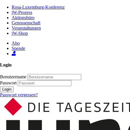
Zum
Rosa-Luxemburg-Konferenz
Inhalt
jW-Prozess
der
Aktionsbüro
Seite
Genossenschaft
Veranstaltungen
jW-Shop
Abo
Spende
Login
Benutzername
Passwort
Login
Passwort vergessen?