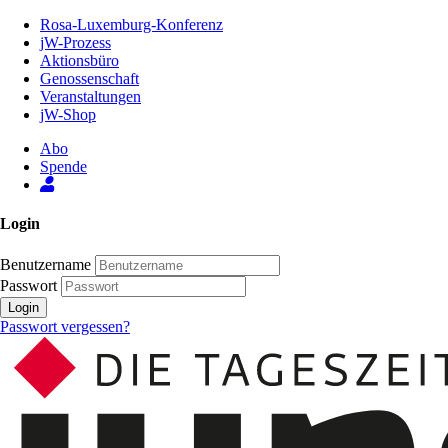
Zum
Rosa-Luxemburg-Konferenz
Inhalt
jW-Prozess
der
Aktionsbüro
Seite
Genossenschaft
Veranstaltungen
jW-Shop
Abo
Spende
Login
Benutzername
Passwort
Login
Passwort vergessen?