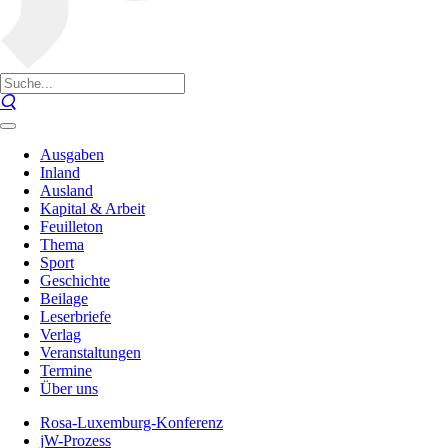
Ausgaben
Inland
Ausland
Kapital & Arbeit
Feuilleton
Thema
Sport
Geschichte
Beilage
Leserbriefe
Verlag
Veranstaltungen
Termine
Über uns
Rosa-Luxemburg-Konferenz
jW-Prozess