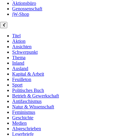
Aktionsbüro
Genossenschaft
jW-Shop
Titel
Aktion
Ansichten
Schwerpunkt
Thema
Inland
Ausland
Kapital & Arbeit
Feuilleton
Sport
Politisches Buch
Betrieb & Gewerkschaft
Antifaschismus
Natur & Wissenschaft
Feminismus
Geschichte
Medien
Abgeschrieben
Leserbriefe