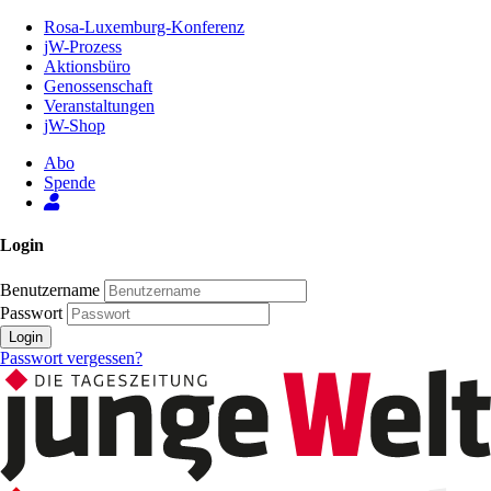
Zum
Rosa-Luxemburg-Konferenz
Inhalt
jW-Prozess
der
Aktionsbüro
Seite
Genossenschaft
Veranstaltungen
jW-Shop
Abo
Spende
Login
Benutzername
Passwort
Login
Passwort vergessen?