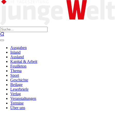
Ausgaben
Inland
Ausland
Kapital & Arbeit
Feuilleton
Thema
Sport
Geschichte
Beilage
Leserbriefe
Verlag
Veranstaltungen
Termine
Über uns