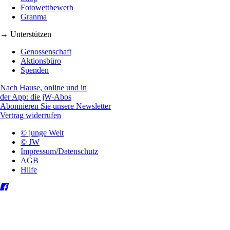
Fotowettbewerb
Granma
→ Unterstützen
Genossenschaft
Aktionsbüro
Spenden
Nach Hause, online und in
der App: die jW-Abos
Abonnieren Sie unsere Newsletter
Vertrag widerrufen
© junge Welt
© JW
Impressum/Datenschutz
AGB
Hilfe