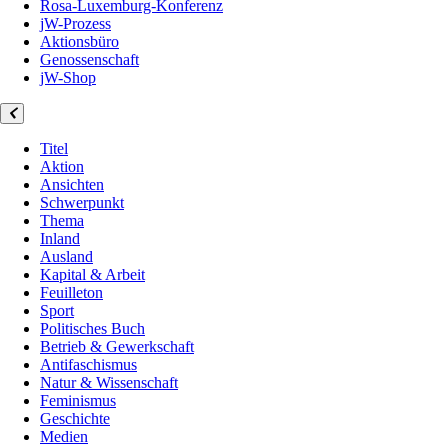
Rosa-Luxemburg-Konferenz
jW-Prozess
Aktionsbüro
Genossenschaft
jW-Shop
Titel
Aktion
Ansichten
Schwerpunkt
Thema
Inland
Ausland
Kapital & Arbeit
Feuilleton
Sport
Politisches Buch
Betrieb & Gewerkschaft
Antifaschismus
Natur & Wissenschaft
Feminismus
Geschichte
Medien