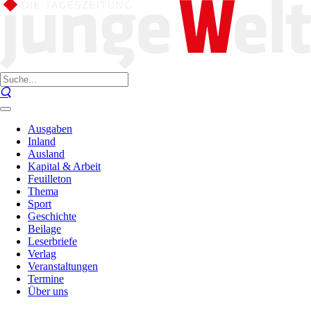
Ausgaben
Inland
Ausland
Kapital & Arbeit
Feuilleton
Thema
Sport
Geschichte
Beilage
Leserbriefe
Verlag
Veranstaltungen
Termine
Über uns