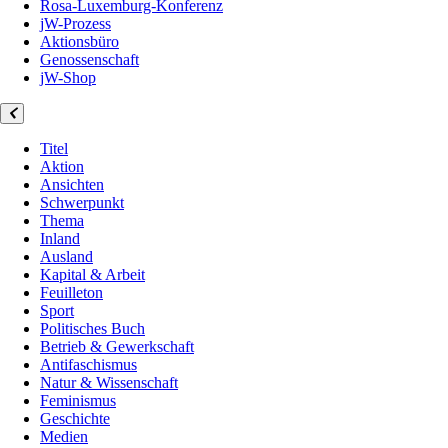
Rosa-Luxemburg-Konferenz
jW-Prozess
Aktionsbüro
Genossenschaft
jW-Shop
Titel
Aktion
Ansichten
Schwerpunkt
Thema
Inland
Ausland
Kapital & Arbeit
Feuilleton
Sport
Politisches Buch
Betrieb & Gewerkschaft
Antifaschismus
Natur & Wissenschaft
Feminismus
Geschichte
Medien