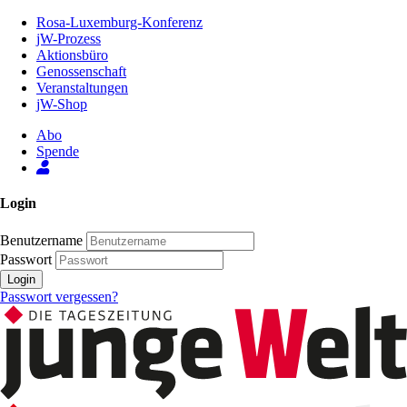
Zum
Rosa-Luxemburg-Konferenz
Inhalt
jW-Prozess
der
Aktionsbüro
Seite
Genossenschaft
Veranstaltungen
jW-Shop
Abo
Spende
Login
Benutzername
Passwort
Login
Passwort vergessen?