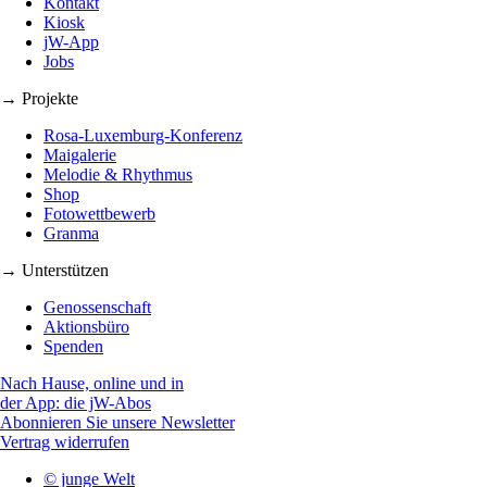
Kontakt
Kiosk
jW-App
Jobs
→ Projekte
Rosa-Luxemburg-Konferenz
Maigalerie
Melodie & Rhythmus
Shop
Fotowettbewerb
Granma
→ Unterstützen
Genossenschaft
Aktionsbüro
Spenden
Nach Hause, online und in
der App: die jW-Abos
Abonnieren Sie unsere Newsletter
Vertrag widerrufen
© junge Welt