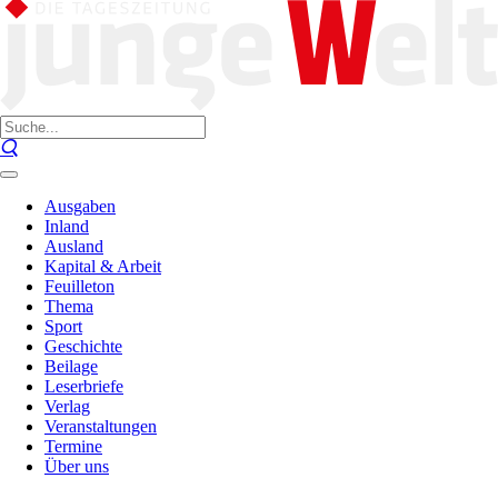
Ausgaben
Inland
Ausland
Kapital & Arbeit
Feuilleton
Thema
Sport
Geschichte
Beilage
Leserbriefe
Verlag
Veranstaltungen
Termine
Über uns