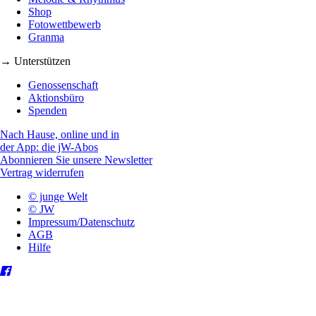
Shop
Fotowettbewerb
Granma
→ Unterstützen
Genossenschaft
Aktionsbüro
Spenden
Nach Hause, online und in
der App: die jW-Abos
Abonnieren Sie unsere Newsletter
Vertrag widerrufen
© junge Welt
© JW
Impressum/Datenschutz
AGB
Hilfe