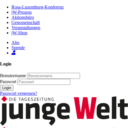
Zum
Rosa-Luxemburg-Konferenz
Inhalt
jW-Prozess
der
Aktionsbüro
Seite
Genossenschaft
Veranstaltungen
jW-Shop
Abo
Spende
Login
Benutzername
Passwort
Login
Passwort vergessen?