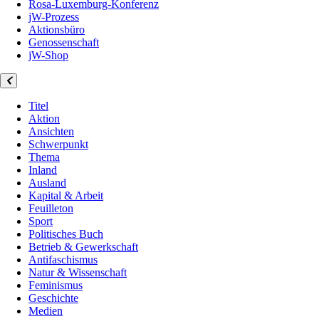
Rosa-Luxemburg-Konferenz
jW-Prozess
Aktionsbüro
Genossenschaft
jW-Shop
Titel
Aktion
Ansichten
Schwerpunkt
Thema
Inland
Ausland
Kapital & Arbeit
Feuilleton
Sport
Politisches Buch
Betrieb & Gewerkschaft
Antifaschismus
Natur & Wissenschaft
Feminismus
Geschichte
Medien