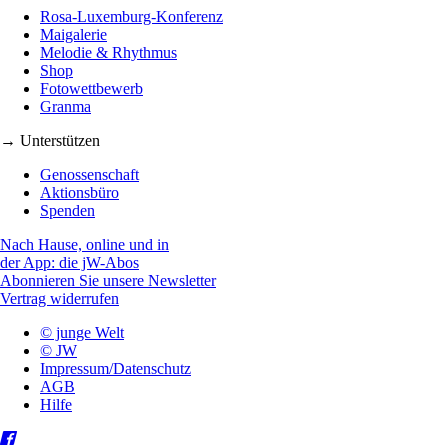
Rosa-Luxemburg-Konferenz
Maigalerie
Melodie & Rhythmus
Shop
Fotowettbewerb
Granma
→ Unterstützen
Genossenschaft
Aktionsbüro
Spenden
Nach Hause, online und in
der App: die jW-Abos
Abonnieren Sie unsere Newsletter
Vertrag widerrufen
© junge Welt
© JW
Impressum/Datenschutz
AGB
Hilfe