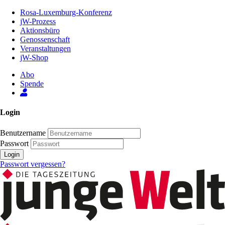
Zum
Rosa-Luxemburg-Konferenz
Inhalt
jW-Prozess
der
Aktionsbüro
Seite
Genossenschaft
Veranstaltungen
jW-Shop
Abo
Spende
Login
Benutzername
Passwort
Login
Passwort vergessen?