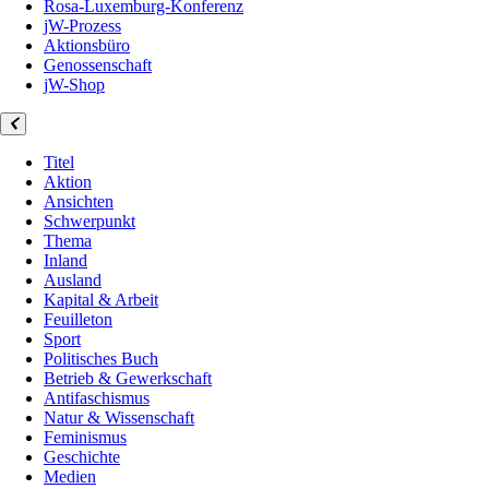
Rosa-Luxemburg-Konferenz
jW-Prozess
Aktionsbüro
Genossenschaft
jW-Shop
Titel
Aktion
Ansichten
Schwerpunkt
Thema
Inland
Ausland
Kapital & Arbeit
Feuilleton
Sport
Politisches Buch
Betrieb & Gewerkschaft
Antifaschismus
Natur & Wissenschaft
Feminismus
Geschichte
Medien