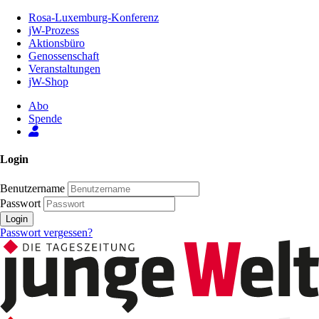
Zum
Rosa-Luxemburg-Konferenz
Inhalt
jW-Prozess
der
Aktionsbüro
Seite
Genossenschaft
Veranstaltungen
jW-Shop
Abo
Spende
Login
Benutzername
Passwort
Login
Passwort vergessen?