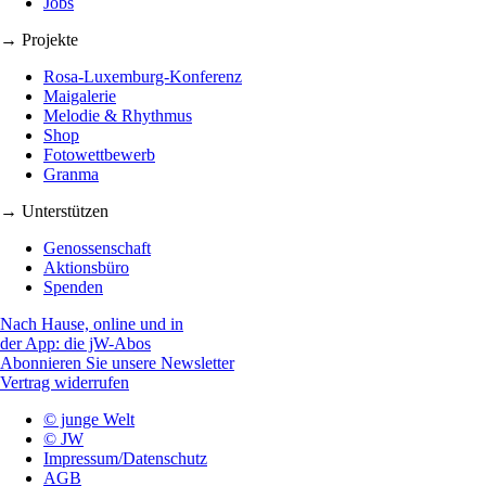
Jobs
→ Projekte
Rosa-Luxemburg-Konferenz
Maigalerie
Melodie & Rhythmus
Shop
Fotowettbewerb
Granma
→ Unterstützen
Genossenschaft
Aktionsbüro
Spenden
Nach Hause, online und in
der App: die jW-Abos
Abonnieren Sie unsere Newsletter
Vertrag widerrufen
© junge Welt
© JW
Impressum/Datenschutz
AGB