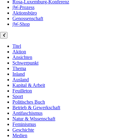
Rosa-Luxemburg-Konferenz
jW-Prozess
Aktionsbüro
Genossenschaft
jW-Shop
Titel
Aktion
Ansichten
Schwerpunkt
Thema
Inland
Ausland
Kapital & Arbeit
Feuilleton
Sport
Politisches Buch
Betrieb & Gewerkschaft
Antifaschismus
Natur & Wissenschaft
Feminismus
Geschichte
Medien