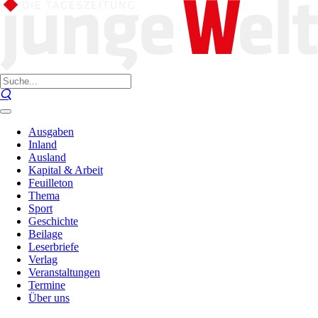
Ausgaben
Inland
Ausland
Kapital & Arbeit
Feuilleton
Thema
Sport
Geschichte
Beilage
Leserbriefe
Verlag
Veranstaltungen
Termine
Über uns