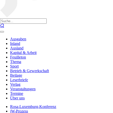
Ausgaben
Inland
Ausland
Kapital & Arbeit
Feuilleton
Thema
Sport
Betrieb & Gewerkschaft
Beilage
Leserbriefe
Verlag
Veranstaltungen
Termine
Über uns
Rosa-Luxemburg-Konferenz
jW-Prozess