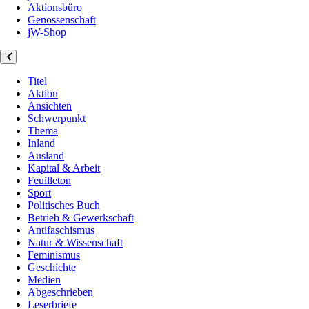
Aktionsbüro
Genossenschaft
jW-Shop
Titel
Aktion
Ansichten
Schwerpunkt
Thema
Inland
Ausland
Kapital & Arbeit
Feuilleton
Sport
Politisches Buch
Betrieb & Gewerkschaft
Antifaschismus
Natur & Wissenschaft
Feminismus
Geschichte
Medien
Abgeschrieben
Leserbriefe