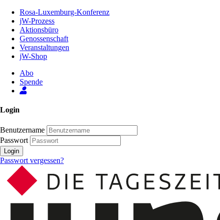
Zum
Rosa-Luxemburg-Konferenz
Inhalt
jW-Prozess
der
Aktionsbüro
Seite
Genossenschaft
Veranstaltungen
jW-Shop
Abo
Spende
Login
Benutzername
Passwort
Login
Passwort vergessen?