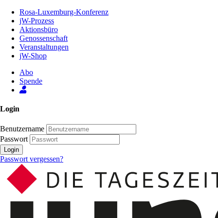
Zum
Rosa-Luxemburg-Konferenz
Inhalt
jW-Prozess
der
Aktionsbüro
Seite
Genossenschaft
Veranstaltungen
jW-Shop
Abo
Spende
Login
Benutzername
Passwort
Login
Passwort vergessen?