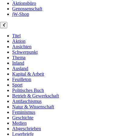
Aktionsbüro
Genossenschaft
jW-Shop
Titel
Aktion
Ansichten
Schwerpunkt
Thema
Inland
Ausland
Kapital & Arbeit
Feuilleton
Sport
Politisches Buch
Betrieb & Gewerkschaft
Antifaschismus
Natur & Wissenschaft
Feminismus
Geschichte
Medien
Abgeschrieben
Leserbriefe