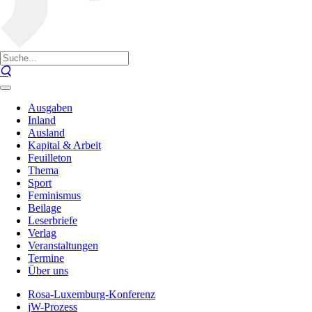
Ausgaben
Inland
Ausland
Kapital & Arbeit
Feuilleton
Thema
Sport
Feminismus
Beilage
Leserbriefe
Verlag
Veranstaltungen
Termine
Über uns
Rosa-Luxemburg-Konferenz
jW-Prozess