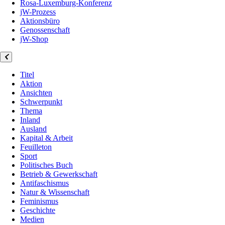
Rosa-Luxemburg-Konferenz
jW-Prozess
Aktionsbüro
Genossenschaft
jW-Shop
Titel
Aktion
Ansichten
Schwerpunkt
Thema
Inland
Ausland
Kapital & Arbeit
Feuilleton
Sport
Politisches Buch
Betrieb & Gewerkschaft
Antifaschismus
Natur & Wissenschaft
Feminismus
Geschichte
Medien