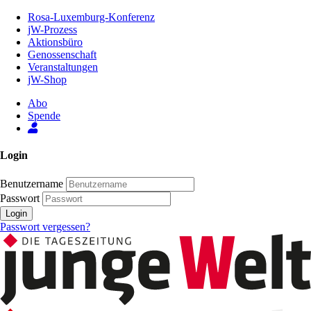
Zum
Rosa-Luxemburg-Konferenz
Inhalt
jW-Prozess
der
Aktionsbüro
Seite
Genossenschaft
Veranstaltungen
jW-Shop
Abo
Spende
Login
Benutzername
Passwort
Login
Passwort vergessen?