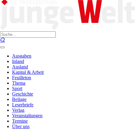
Ausgaben
Inland
Ausland
Kapital & Arbeit
Feuilleton
Thema
Sport
Geschichte
Beilage
Leserbriefe
Verlag
Veranstaltungen
Termine
Über uns