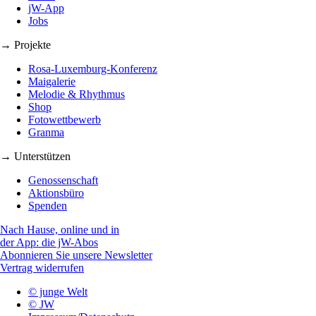
jW-App
Jobs
→ Projekte
Rosa-Luxemburg-Konferenz
Maigalerie
Melodie & Rhythmus
Shop
Fotowettbewerb
Granma
→ Unterstützen
Genossenschaft
Aktionsbüro
Spenden
Nach Hause, online und in
der App: die jW-Abos
Abonnieren Sie unsere Newsletter
Vertrag widerrufen
© junge Welt
© JW