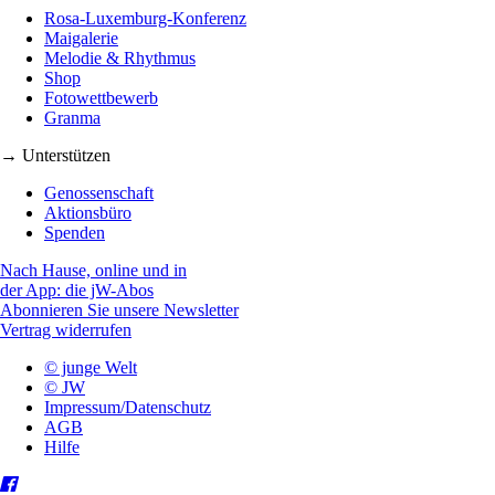
Rosa-Luxemburg-Konferenz
Maigalerie
Melodie & Rhythmus
Shop
Fotowettbewerb
Granma
→ Unterstützen
Genossenschaft
Aktionsbüro
Spenden
Nach Hause, online und in
der App: die jW-Abos
Abonnieren Sie unsere Newsletter
Vertrag widerrufen
© junge Welt
© JW
Impressum/Datenschutz
AGB
Hilfe