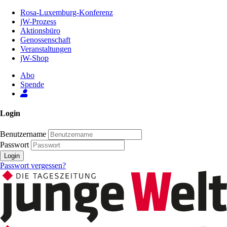
Zum
Rosa-Luxemburg-Konferenz
Inhalt
jW-Prozess
der
Aktionsbüro
Seite
Genossenschaft
Veranstaltungen
jW-Shop
Abo
Spende
Login
Benutzername
Passwort
Login
Passwort vergessen?