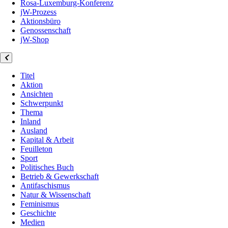
Rosa-Luxemburg-Konferenz
jW-Prozess
Aktionsbüro
Genossenschaft
jW-Shop
Titel
Aktion
Ansichten
Schwerpunkt
Thema
Inland
Ausland
Kapital & Arbeit
Feuilleton
Sport
Politisches Buch
Betrieb & Gewerkschaft
Antifaschismus
Natur & Wissenschaft
Feminismus
Geschichte
Medien