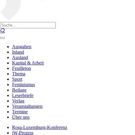
Ausgaben
Inland
Ausland
Kapital & Arbeit
Feuilleton
Thema
Sport
Feminismus
Beilage
Leserbriefe
Verlag
Veranstaltungen
Termine
Über uns
Rosa-Luxemburg-Konferenz
jW-Prozess