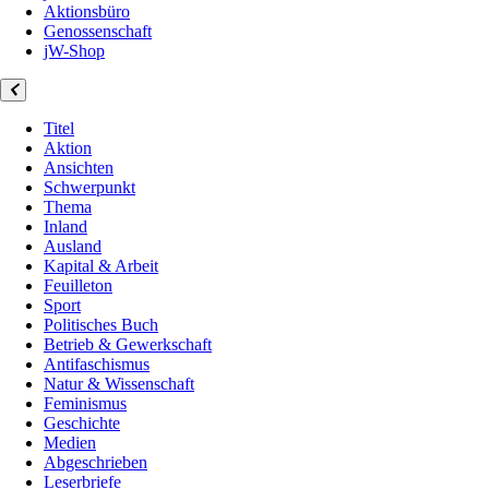
Aktionsbüro
Genossenschaft
jW-Shop
Titel
Aktion
Ansichten
Schwerpunkt
Thema
Inland
Ausland
Kapital & Arbeit
Feuilleton
Sport
Politisches Buch
Betrieb & Gewerkschaft
Antifaschismus
Natur & Wissenschaft
Feminismus
Geschichte
Medien
Abgeschrieben
Leserbriefe