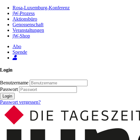
Zum
Rosa-Luxemburg-Konferenz
Inhalt
jW-Prozess
der
Aktionsbüro
Seite
Genossenschaft
Veranstaltungen
jW-Shop
Abo
Spende
Login
Benutzername
Passwort
Login
Passwort vergessen?