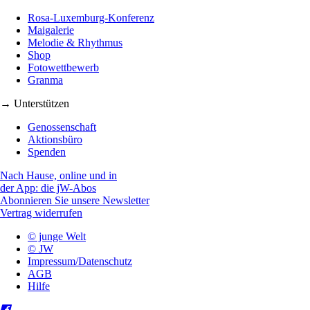
Rosa-Luxemburg-Konferenz
Maigalerie
Melodie & Rhythmus
Shop
Fotowettbewerb
Granma
→ Unterstützen
Genossenschaft
Aktionsbüro
Spenden
Nach Hause, online und in
der App: die jW-Abos
Abonnieren Sie unsere Newsletter
Vertrag widerrufen
© junge Welt
© JW
Impressum/Datenschutz
AGB
Hilfe