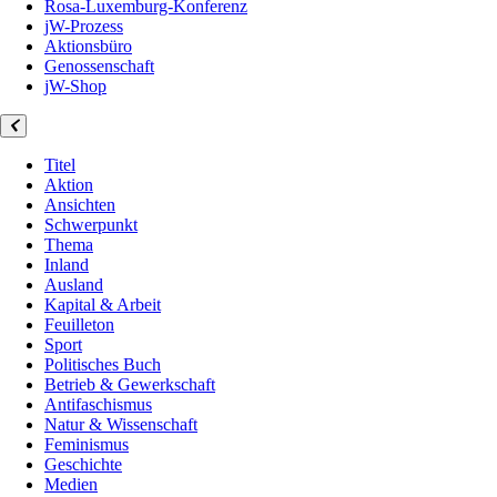
Rosa-Luxemburg-Konferenz
jW-Prozess
Aktionsbüro
Genossenschaft
jW-Shop
Titel
Aktion
Ansichten
Schwerpunkt
Thema
Inland
Ausland
Kapital & Arbeit
Feuilleton
Sport
Politisches Buch
Betrieb & Gewerkschaft
Antifaschismus
Natur & Wissenschaft
Feminismus
Geschichte
Medien