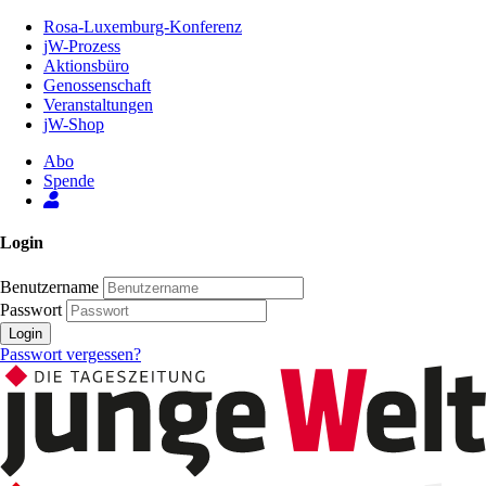
Zum
Rosa-Luxemburg-Konferenz
Inhalt
jW-Prozess
der
Aktionsbüro
Seite
Genossenschaft
Veranstaltungen
jW-Shop
Abo
Spende
Login
Benutzername
Passwort
Login
Passwort vergessen?