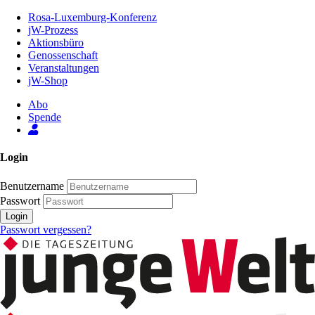
Zum
Rosa-Luxemburg-Konferenz
Inhalt
jW-Prozess
der
Aktionsbüro
Seite
Genossenschaft
Veranstaltungen
jW-Shop
Abo
Spende
Login
Benutzername
Passwort
Login
Passwort vergessen?