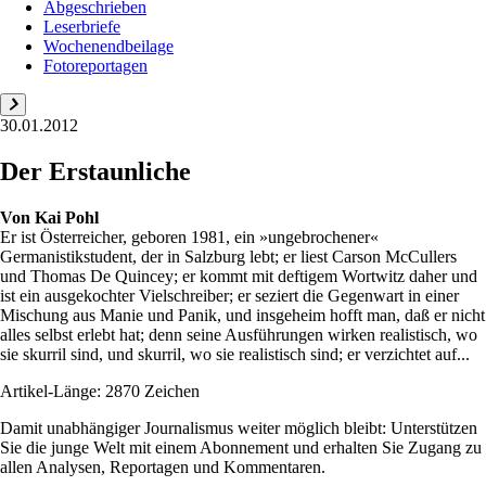
Abgeschrieben
Leserbriefe
Wochenendbeilage
Fotoreportagen
30.01.2012
Der Erstaunliche
Von
Kai Pohl
Er ist Österreicher, geboren 1981, ein »ungebrochener«
Germanistikstudent, der in Salzburg lebt; er liest Carson McCullers
und Thomas De Quincey; er kommt mit deftigem Wortwitz daher und
ist ein ausgekochter Vielschreiber; er seziert die Gegenwart in einer
Mischung aus Manie und Panik, und insgeheim hofft man, daß er nicht
alles selbst erlebt hat; denn seine Ausführungen wirken realistisch, wo
sie skurril sind, und skurril, wo sie realistisch sind; er verzichtet auf...
Artikel-Länge: 2870 Zeichen
Damit unabhängiger Journalismus weiter möglich bleibt: Unterstützen
Sie die junge Welt mit einem Abonnement und erhalten Sie Zugang zu
allen Analysen, Reportagen und Kommentaren.