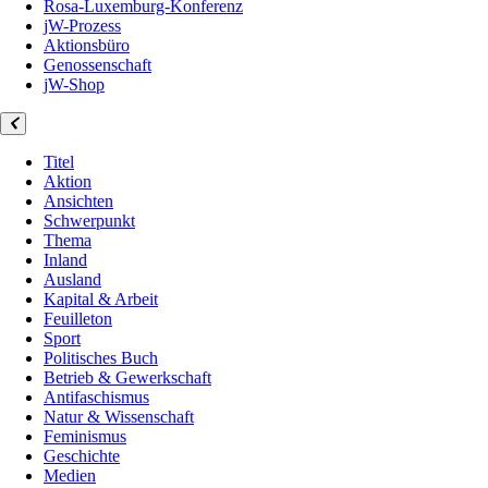
Rosa-Luxemburg-Konferenz
jW-Prozess
Aktionsbüro
Genossenschaft
jW-Shop
Titel
Aktion
Ansichten
Schwerpunkt
Thema
Inland
Ausland
Kapital & Arbeit
Feuilleton
Sport
Politisches Buch
Betrieb & Gewerkschaft
Antifaschismus
Natur & Wissenschaft
Feminismus
Geschichte
Medien