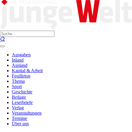
Ausgaben
Inland
Ausland
Kapital & Arbeit
Feuilleton
Thema
Sport
Geschichte
Beilage
Leserbriefe
Verlag
Veranstaltungen
Termine
Über uns