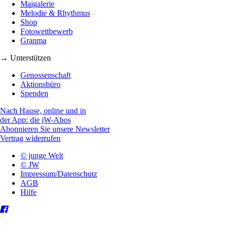
Maigalerie
Melodie & Rhythmus
Shop
Fotowettbewerb
Granma
→ Unterstützen
Genossenschaft
Aktionsbüro
Spenden
Nach Hause, online und in
der App: die jW-Abos
Abonnieren Sie unsere Newsletter
Vertrag widerrufen
© junge Welt
© JW
Impressum/Datenschutz
AGB
Hilfe