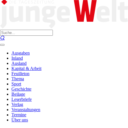
Ausgaben
Inland
Ausland
Kapital & Arbeit
Feuilleton
Thema
Sport
Geschichte
Beilage
Leserbriefe
Verlag
Veranstaltungen
Termine
Über uns