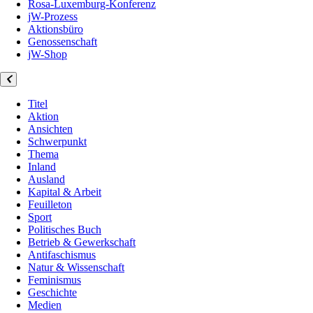
Rosa-Luxemburg-Konferenz
jW-Prozess
Aktionsbüro
Genossenschaft
jW-Shop
Titel
Aktion
Ansichten
Schwerpunkt
Thema
Inland
Ausland
Kapital & Arbeit
Feuilleton
Sport
Politisches Buch
Betrieb & Gewerkschaft
Antifaschismus
Natur & Wissenschaft
Feminismus
Geschichte
Medien