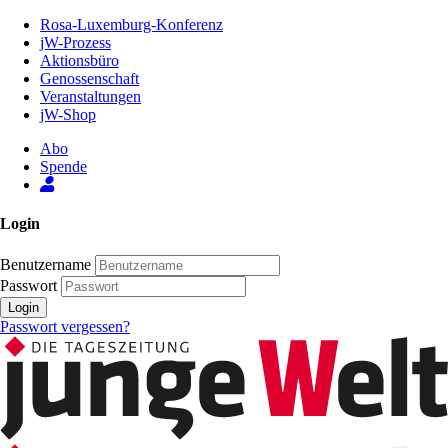
Zum
Rosa-Luxemburg-Konferenz
Inhalt
jW-Prozess
der
Aktionsbüro
Seite
Genossenschaft
Veranstaltungen
jW-Shop
Abo
Spende
Login
Benutzername
Passwort
Login
Passwort vergessen?