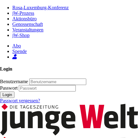
Zum
Rosa-Luxemburg-Konferenz
Inhalt
jW-Prozess
der
Aktionsbüro
Seite
Genossenschaft
Veranstaltungen
jW-Shop
Abo
Spende
Login
Benutzername
Passwort
Login
Passwort vergessen?