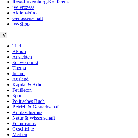
Rosa-Luxemburg-Konferenz
jW-Prozess
Aktionsbüro
Genossenschaft
jW-Shop
Titel
Aktion
Ansichten
Schwerpunkt
Thema
Inland
Ausland
Kapital & Arbeit
Feuilleton
Sport
Politisches Buch
Betrieb & Gewerkschaft
Antifaschismus
Natur & Wissenschaft
Feminismus
Geschichte
Medien