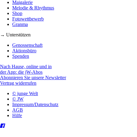
Maigalerie
Melodie & Rhythmus
Shop
Fotowettbewerb
Granma
→ Unterstützen
Genossenschaft
Aktionsbüro
Spenden
Nach Hause, online und in
der App: die jW-Abos
Abonnieren Sie unsere Newsletter
Vertrag widerrufen
© junge Welt
© JW
Impressum/Datenschutz
AGB
Hilfe