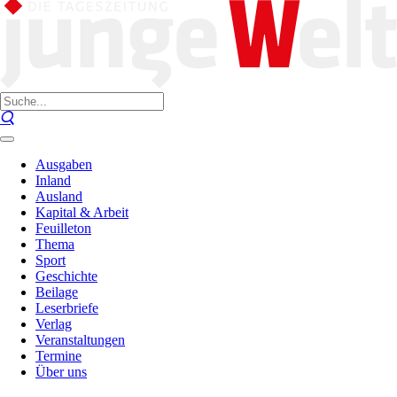
Ausgaben
Inland
Ausland
Kapital & Arbeit
Feuilleton
Thema
Sport
Geschichte
Beilage
Leserbriefe
Verlag
Veranstaltungen
Termine
Über uns