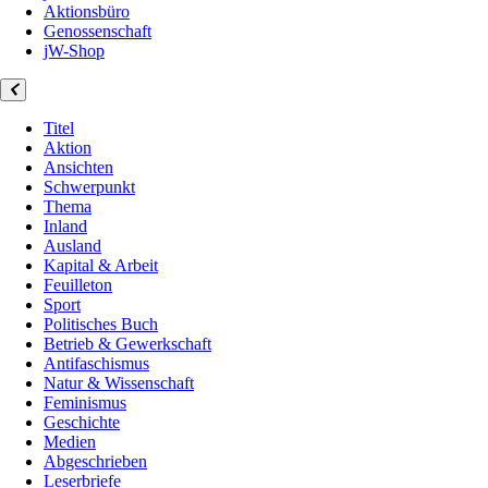
Aktionsbüro
Genossenschaft
jW-Shop
Titel
Aktion
Ansichten
Schwerpunkt
Thema
Inland
Ausland
Kapital & Arbeit
Feuilleton
Sport
Politisches Buch
Betrieb & Gewerkschaft
Antifaschismus
Natur & Wissenschaft
Feminismus
Geschichte
Medien
Abgeschrieben
Leserbriefe