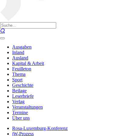
Ausgaben
Inland
Ausland
Kapital & Arbeit
Feuilleton
Thema
Sport
Geschichte
Beilage
Leserbriefe
Verlag
Veranstaltungen
Termine
Über uns
Rosa-Luxemburg-Konferenz
jW-Prozess