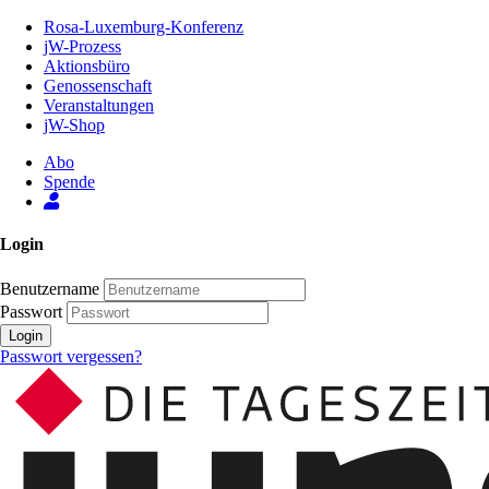
Zum
Rosa-Luxemburg-Konferenz
Inhalt
jW-Prozess
der
Aktionsbüro
Seite
Genossenschaft
Veranstaltungen
jW-Shop
Abo
Spende
Login
Benutzername
Passwort
Login
Passwort vergessen?