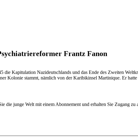
Psychiatriereformer Frantz Fanon
1945 die Kapitula­tion Nazideutschlands und das Ende des Zweiten Welt
 einer Kolonie stammt, nämlich von der Karibikinsel Martinique. Er hatt
n Sie die junge Welt mit einem Abonnement und erhalten Sie Zugang z