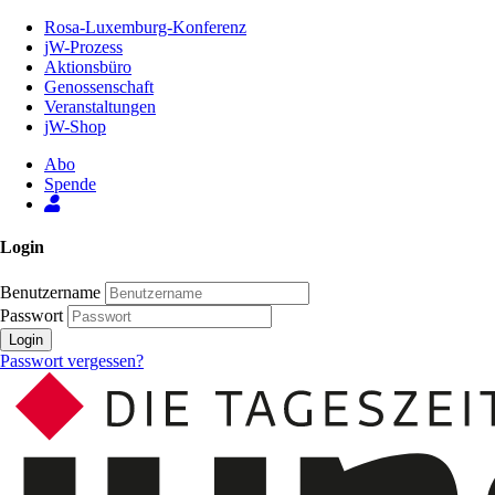
Zum
Rosa-Luxemburg-Konferenz
Inhalt
jW-Prozess
der
Aktionsbüro
Seite
Genossenschaft
Veranstaltungen
jW-Shop
Abo
Spende
Login
Benutzername
Passwort
Login
Passwort vergessen?