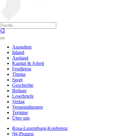
Ausgaben
Inland
Ausland
Kapital & Arbeit
Feuilleton
Thema
Sport
Geschichte
Beilage
Leserbriefe
Verlag
Veranstaltungen
Termine
Über uns
Rosa-Luxemburg-Konferenz
jW-Prozess