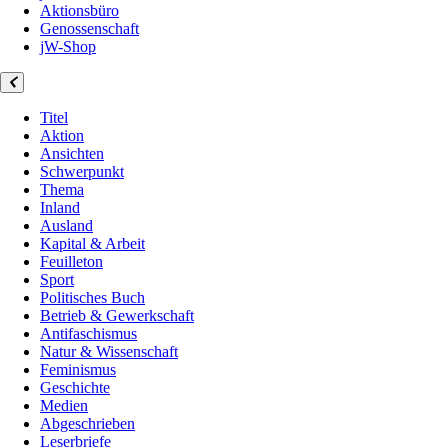
Aktionsbüro
Genossenschaft
jW-Shop
Titel
Aktion
Ansichten
Schwerpunkt
Thema
Inland
Ausland
Kapital & Arbeit
Feuilleton
Sport
Politisches Buch
Betrieb & Gewerkschaft
Antifaschismus
Natur & Wissenschaft
Feminismus
Geschichte
Medien
Abgeschrieben
Leserbriefe