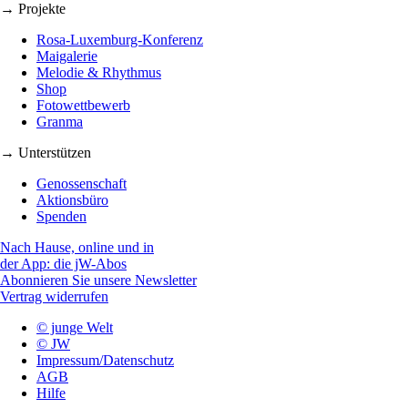
→ Projekte
Rosa-Luxemburg-Konferenz
Maigalerie
Melodie & Rhythmus
Shop
Fotowettbewerb
Granma
→ Unterstützen
Genossenschaft
Aktionsbüro
Spenden
Nach Hause, online und in
der App: die jW-Abos
Abonnieren Sie unsere Newsletter
Vertrag widerrufen
© junge Welt
© JW
Impressum/Datenschutz
AGB
Hilfe