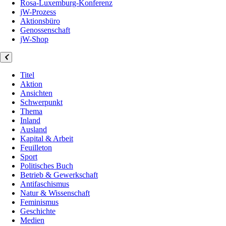
Rosa-Luxemburg-Konferenz
jW-Prozess
Aktionsbüro
Genossenschaft
jW-Shop
Titel
Aktion
Ansichten
Schwerpunkt
Thema
Inland
Ausland
Kapital & Arbeit
Feuilleton
Sport
Politisches Buch
Betrieb & Gewerkschaft
Antifaschismus
Natur & Wissenschaft
Feminismus
Geschichte
Medien