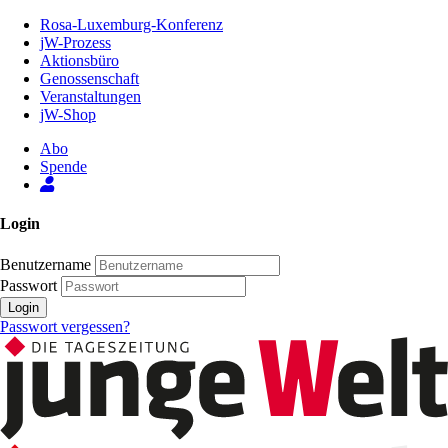
Zum
Rosa-Luxemburg-Konferenz
Inhalt
jW-Prozess
der
Aktionsbüro
Seite
Genossenschaft
Veranstaltungen
jW-Shop
Abo
Spende
Login
Benutzername
Passwort
Login
Passwort vergessen?