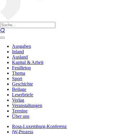
Ausgaben
Inland
Ausland
Kapital & Arbeit
Feuilleton
Thema
Sport
Geschichte
Beilage
Leserbriefe
Verlag
Veranstaltungen
Termine
Über uns
Rosa-Luxemburg-Konferenz
jW-Prozess