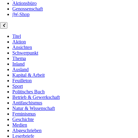
Aktionsbüro
Genossenschaft
jW-Shop
Titel
Aktion
Ansichten
Schwerpunkt
Thema
Inland
Ausland
Kapital & Arbeit
Feuilleton
Sport
Politisches Buch
Betrieb & Gewerkschaft
Antifaschismus
Natur & Wissenschaft
Feminismus
Geschichte
Medien
Abgeschrieben
Leserbriefe