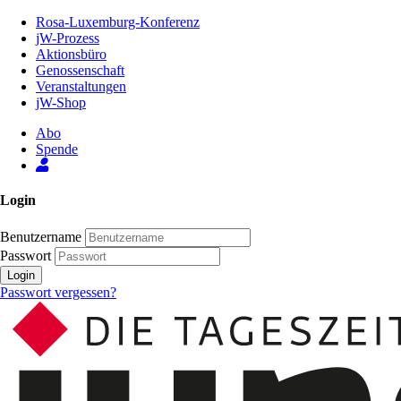
Zum
Rosa-Luxemburg-Konferenz
Inhalt
jW-Prozess
der
Aktionsbüro
Seite
Genossenschaft
Veranstaltungen
jW-Shop
Abo
Spende
Login
Benutzername
Passwort
Login
Passwort vergessen?