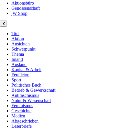
Aktionsbüro
Genossenschaft
jW-Shop
Titel
Aktion
Ansichten
Schwerpunkt
Thema
Inland
Ausland
Kapital & Arbeit
Feuilleton
Sport
Politisches Buch
Betrieb & Gewerkschaft
Antifaschismus
Natur & Wissenschaft
Feminismus
Geschichte
Medien
Abgeschrieben
Leserbriefe