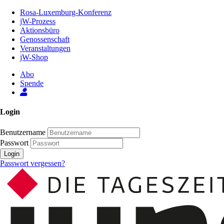
Zum
Rosa-Luxemburg-Konferenz
Inhalt
jW-Prozess
der
Aktionsbüro
Seite
Genossenschaft
Veranstaltungen
jW-Shop
Abo
Spende
Login
Benutzername
Passwort
Login
Passwort vergessen?