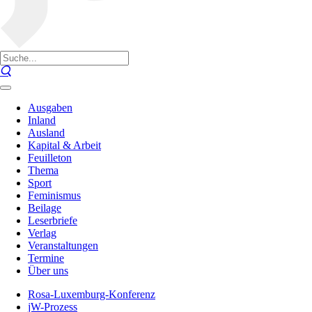
Ausgaben
Inland
Ausland
Kapital & Arbeit
Feuilleton
Thema
Sport
Feminismus
Beilage
Leserbriefe
Verlag
Veranstaltungen
Termine
Über uns
Rosa-Luxemburg-Konferenz
jW-Prozess