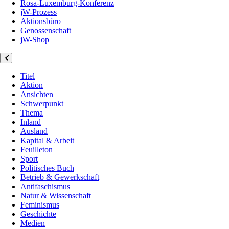
Rosa-Luxemburg-Konferenz
jW-Prozess
Aktionsbüro
Genossenschaft
jW-Shop
Titel
Aktion
Ansichten
Schwerpunkt
Thema
Inland
Ausland
Kapital & Arbeit
Feuilleton
Sport
Politisches Buch
Betrieb & Gewerkschaft
Antifaschismus
Natur & Wissenschaft
Feminismus
Geschichte
Medien