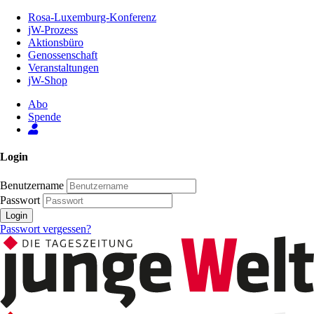
Zum
Rosa-Luxemburg-Konferenz
Inhalt
jW-Prozess
der
Aktionsbüro
Seite
Genossenschaft
Veranstaltungen
jW-Shop
Abo
Spende
Login
Benutzername
Passwort
Login
Passwort vergessen?