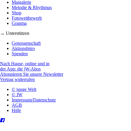
Maigalerie
Melodie & Rhythmus
Shop
Fotowettbewerb
Granma
→ Unterstützen
Genossenschaft
Aktionsbüro
Spenden
Nach Hause, online und in
der App: die jW-Abos
Abonnieren Sie unsere Newsletter
Vertrag widerrufen
© junge Welt
© JW
Impressum/Datenschutz
AGB
Hilfe