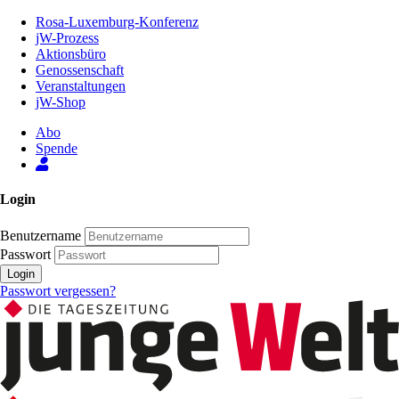
Zum
Rosa-Luxemburg-Konferenz
Inhalt
jW-Prozess
der
Aktionsbüro
Seite
Genossenschaft
Veranstaltungen
jW-Shop
Abo
Spende
Login
Benutzername
Passwort
Login
Passwort vergessen?