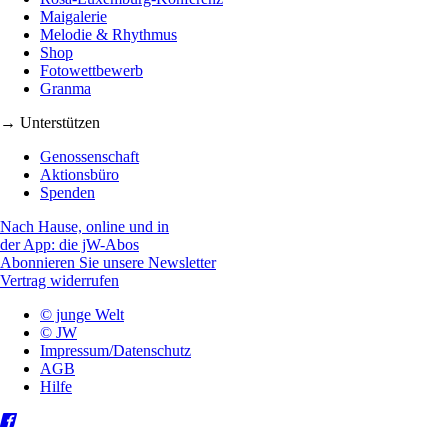
Maigalerie
Melodie & Rhythmus
Shop
Fotowettbewerb
Granma
→ Unterstützen
Genossenschaft
Aktionsbüro
Spenden
Nach Hause, online und in
der App: die jW-Abos
Abonnieren Sie unsere Newsletter
Vertrag widerrufen
© junge Welt
© JW
Impressum/Datenschutz
AGB
Hilfe