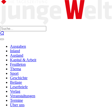
Ausgaben
Inland
Ausland
Kapital & Arbeit
Feuilleton
Thema
Sport
Geschichte
Beilage
Leserbriefe
Verlag
Veranstaltungen
Termine
Über uns