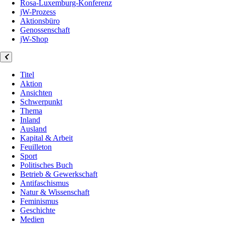
Rosa-Luxemburg-Konferenz
jW-Prozess
Aktionsbüro
Genossenschaft
jW-Shop
Titel
Aktion
Ansichten
Schwerpunkt
Thema
Inland
Ausland
Kapital & Arbeit
Feuilleton
Sport
Politisches Buch
Betrieb & Gewerkschaft
Antifaschismus
Natur & Wissenschaft
Feminismus
Geschichte
Medien