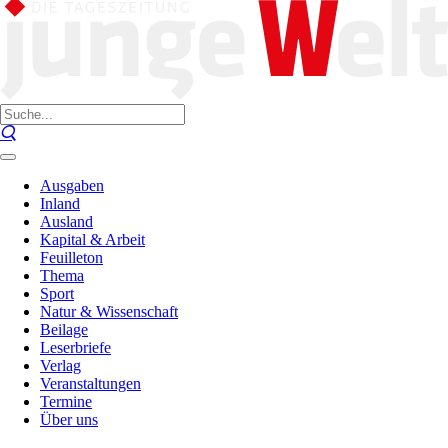
Ausgaben
Inland
Ausland
Kapital & Arbeit
Feuilleton
Thema
Sport
Natur & Wissenschaft
Beilage
Leserbriefe
Verlag
Veranstaltungen
Termine
Über uns