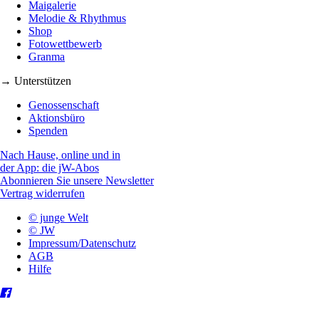
Maigalerie
Melodie & Rhythmus
Shop
Fotowettbewerb
Granma
→ Unterstützen
Genossenschaft
Aktionsbüro
Spenden
Nach Hause, online und in
der App: die jW-Abos
Abonnieren Sie unsere Newsletter
Vertrag widerrufen
© junge Welt
© JW
Impressum/Datenschutz
AGB
Hilfe