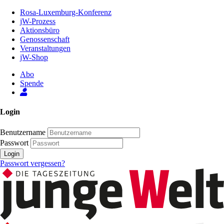
Zum
Rosa-Luxemburg-Konferenz
Inhalt
jW-Prozess
der
Aktionsbüro
Seite
Genossenschaft
Veranstaltungen
jW-Shop
Abo
Spende
Login
Benutzername
Passwort
Login
Passwort vergessen?