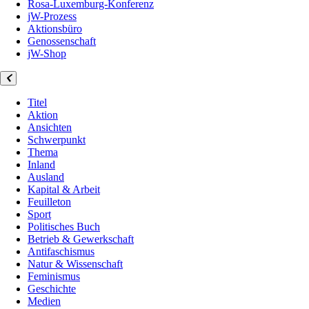
Rosa-Luxemburg-Konferenz
jW-Prozess
Aktionsbüro
Genossenschaft
jW-Shop
Titel
Aktion
Ansichten
Schwerpunkt
Thema
Inland
Ausland
Kapital & Arbeit
Feuilleton
Sport
Politisches Buch
Betrieb & Gewerkschaft
Antifaschismus
Natur & Wissenschaft
Feminismus
Geschichte
Medien