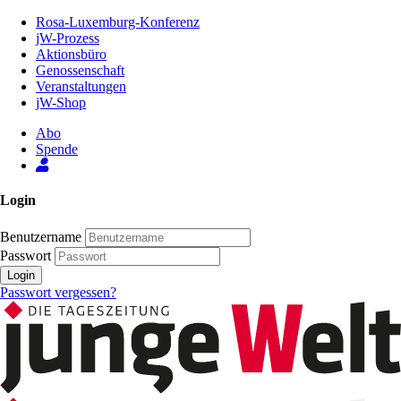
Zum
Rosa-Luxemburg-Konferenz
Inhalt
jW-Prozess
der
Aktionsbüro
Seite
Genossenschaft
Veranstaltungen
jW-Shop
Abo
Spende
Login
Benutzername
Passwort
Login
Passwort vergessen?