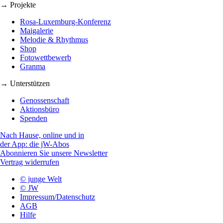
→ Projekte
Rosa-Luxemburg-Konferenz
Maigalerie
Melodie & Rhythmus
Shop
Fotowettbewerb
Granma
→ Unterstützen
Genossenschaft
Aktionsbüro
Spenden
Nach Hause, online und in
der App: die jW-Abos
Abonnieren Sie unsere Newsletter
Vertrag widerrufen
© junge Welt
© JW
Impressum/Datenschutz
AGB
Hilfe