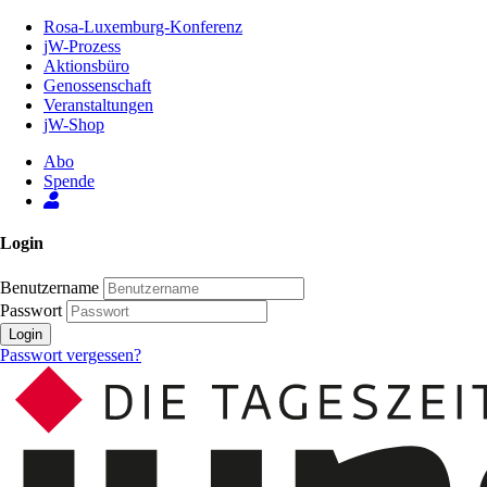
Zum
Rosa-Luxemburg-Konferenz
Inhalt
jW-Prozess
der
Aktionsbüro
Seite
Genossenschaft
Veranstaltungen
jW-Shop
Abo
Spende
Login
Benutzername
Passwort
Login
Passwort vergessen?