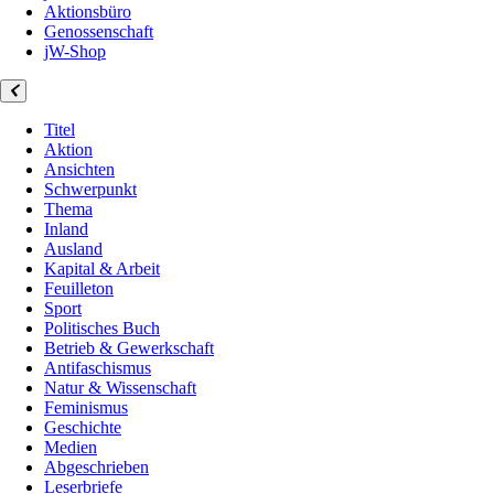
Aktionsbüro
Genossenschaft
jW-Shop
Titel
Aktion
Ansichten
Schwerpunkt
Thema
Inland
Ausland
Kapital & Arbeit
Feuilleton
Sport
Politisches Buch
Betrieb & Gewerkschaft
Antifaschismus
Natur & Wissenschaft
Feminismus
Geschichte
Medien
Abgeschrieben
Leserbriefe