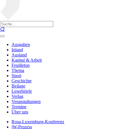
Ausgaben
Inland
Ausland
Kapital & Arbeit
Feuilleton
Thema
Sport
Geschichte
Beilage
Leserbriefe
Verlag
Veranstaltungen
Termine
Über uns
Rosa-Luxemburg-Konferenz
jW-Prozess