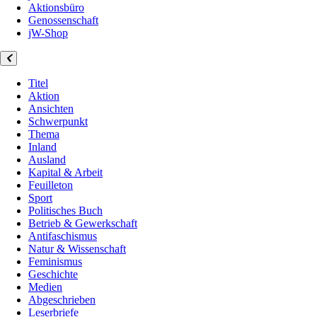
Aktionsbüro
Genossenschaft
jW-Shop
Titel
Aktion
Ansichten
Schwerpunkt
Thema
Inland
Ausland
Kapital & Arbeit
Feuilleton
Sport
Politisches Buch
Betrieb & Gewerkschaft
Antifaschismus
Natur & Wissenschaft
Feminismus
Geschichte
Medien
Abgeschrieben
Leserbriefe