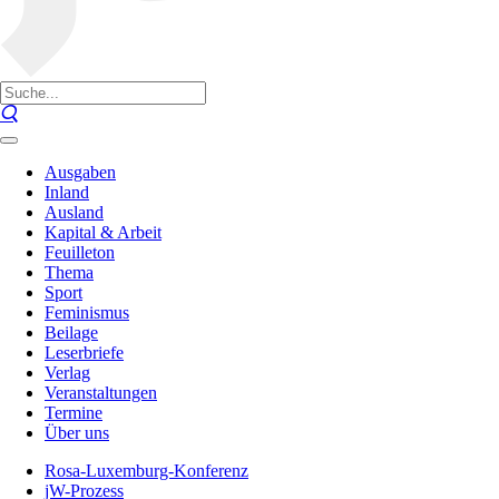
Ausgaben
Inland
Ausland
Kapital & Arbeit
Feuilleton
Thema
Sport
Feminismus
Beilage
Leserbriefe
Verlag
Veranstaltungen
Termine
Über uns
Rosa-Luxemburg-Konferenz
jW-Prozess