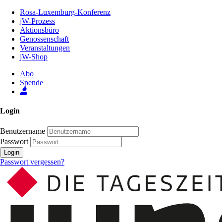
Zum
Rosa-Luxemburg-Konferenz
Inhalt
jW-Prozess
der
Aktionsbüro
Seite
Genossenschaft
Veranstaltungen
jW-Shop
Abo
Spende
Login
Benutzername
Passwort
Login
Passwort vergessen?