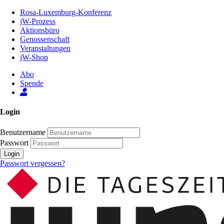
Zum
Rosa-Luxemburg-Konferenz
Inhalt
jW-Prozess
der
Aktionsbüro
Seite
Genossenschaft
Veranstaltungen
jW-Shop
Abo
Spende
Login
Benutzername
Passwort
Login
Passwort vergessen?