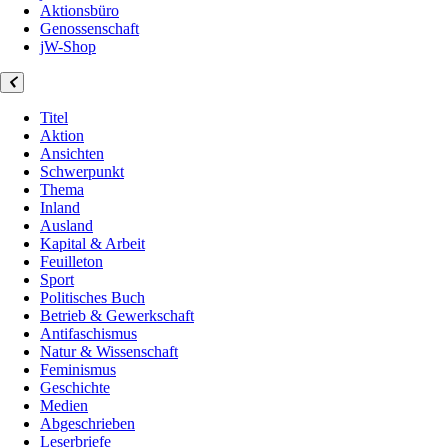
Aktionsbüro
Genossenschaft
jW-Shop
Titel
Aktion
Ansichten
Schwerpunkt
Thema
Inland
Ausland
Kapital & Arbeit
Feuilleton
Sport
Politisches Buch
Betrieb & Gewerkschaft
Antifaschismus
Natur & Wissenschaft
Feminismus
Geschichte
Medien
Abgeschrieben
Leserbriefe