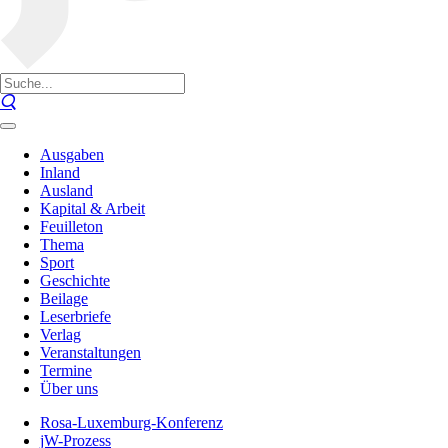
Ausgaben
Inland
Ausland
Kapital & Arbeit
Feuilleton
Thema
Sport
Geschichte
Beilage
Leserbriefe
Verlag
Veranstaltungen
Termine
Über uns
Rosa-Luxemburg-Konferenz
jW-Prozess