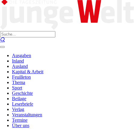
Ausgaben
Inland
Ausland
Kapital & Arbeit
Feuilleton
Thema
Sport
Geschichte
Beilage
Leserbriefe
Verlag
Veranstaltungen
Termine
Über uns