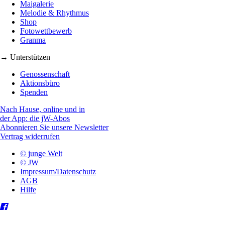
Maigalerie
Melodie & Rhythmus
Shop
Fotowettbewerb
Granma
→ Unterstützen
Genossenschaft
Aktionsbüro
Spenden
Nach Hause, online und in
der App: die jW-Abos
Abonnieren Sie unsere Newsletter
Vertrag widerrufen
© junge Welt
© JW
Impressum/Datenschutz
AGB
Hilfe