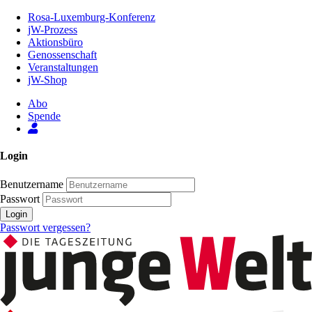
Zum
Rosa-Luxemburg-Konferenz
Inhalt
jW-Prozess
der
Aktionsbüro
Seite
Genossenschaft
Veranstaltungen
jW-Shop
Abo
Spende
Login
Benutzername
Passwort
Login
Passwort vergessen?