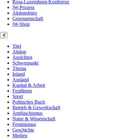
Rosa-Luxemburg-Konferenz
jW-Prozess
Aktionsbüro
Genossenschaft
jW-Shop
Titel
Aktion
Ansichten
Schwerpunkt
Thema
Inland
Ausland
Kapital & Arbeit
Feuilleton
Sport
Politisches Buch
Betrieb & Gewerkschaft
Antifaschismus
Natur & Wissenschaft
Feminismus
Geschichte
Medien