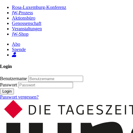
Zum
Rosa-Luxemburg-Konferenz
Inhalt
jW-Prozess
der
Aktionsbüro
Seite
Genossenschaft
Veranstaltungen
jW-Shop
Abo
Spende
Login
Benutzername
Passwort
Login
Passwort vergessen?