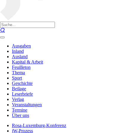
Ausgaben
Inland
Ausland
Kapital & Arbeit
Feuilleton
Thema
Sport
Geschichte
Beilage
Leserbriefe
Verlag
Veranstaltungen
Termine
Über uns
Rosa-Luxemburg-Konferenz
jW-Prozess