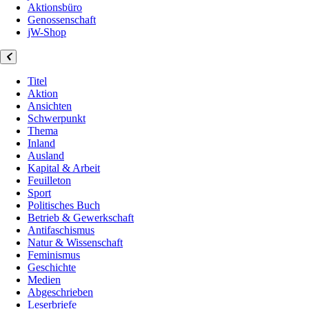
Aktionsbüro
Genossenschaft
jW-Shop
Titel
Aktion
Ansichten
Schwerpunkt
Thema
Inland
Ausland
Kapital & Arbeit
Feuilleton
Sport
Politisches Buch
Betrieb & Gewerkschaft
Antifaschismus
Natur & Wissenschaft
Feminismus
Geschichte
Medien
Abgeschrieben
Leserbriefe