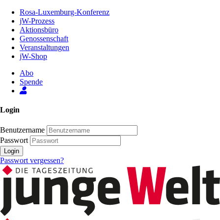
Zum
Rosa-Luxemburg-Konferenz
Inhalt
jW-Prozess
der
Aktionsbüro
Seite
Genossenschaft
Veranstaltungen
jW-Shop
Abo
Spende
Login
Benutzername
Passwort
Login
Passwort vergessen?