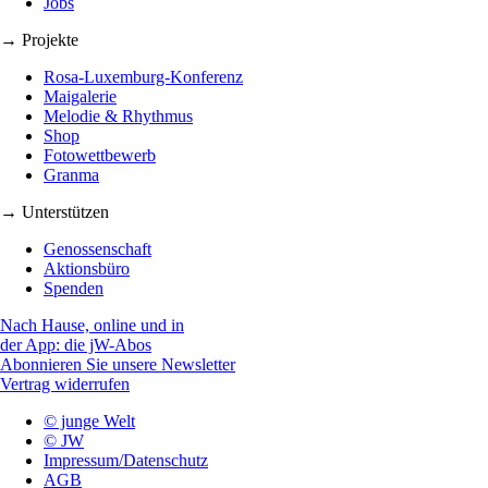
Jobs
→ Projekte
Rosa-Luxemburg-Konferenz
Maigalerie
Melodie & Rhythmus
Shop
Fotowettbewerb
Granma
→ Unterstützen
Genossenschaft
Aktionsbüro
Spenden
Nach Hause, online und in
der App: die jW-Abos
Abonnieren Sie unsere Newsletter
Vertrag widerrufen
© junge Welt
© JW
Impressum/Datenschutz
AGB