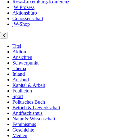
Rosa-Luxemburg-Konferenz
jW-Prozess
Aktionsbüro
Genossenschaft
jW-Shop
Titel
Aktion
Ansichten
Schwerpunkt
Thema
Inland
Ausland
Kapital & Arbeit
Feuilleton
Sport
Politisches Buch
Betrieb & Gewerkschaft
Antifaschismus
Natur & Wissenschaft
Feminismus
Geschichte
Medien