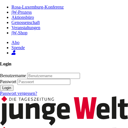
Zum
Rosa-Luxemburg-Konferenz
Inhalt
jW-Prozess
der
Aktionsbüro
Seite
Genossenschaft
Veranstaltungen
jW-Shop
Abo
Spende
Login
Benutzername
Passwort
Login
Passwort vergessen?