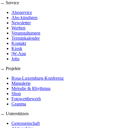
→ Service
Aboservice
Abo kündigen
Newsletter
Werben
Veranstaltungen
Terminkalender
Kontakt
Kiosk
jW-App
Jobs
→ Projekte
Rosa-Luxemburg-Konferenz
Maigalerie
Melodie & Rhythmus
Shop
Fotowettbewerb
Granma
→ Unterstützen
Genossenschaft