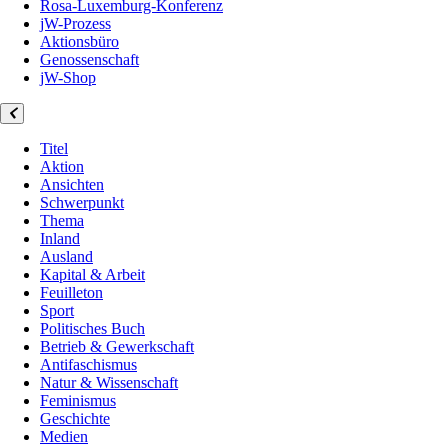
Rosa-Luxemburg-Konferenz
jW-Prozess
Aktionsbüro
Genossenschaft
jW-Shop
Titel
Aktion
Ansichten
Schwerpunkt
Thema
Inland
Ausland
Kapital & Arbeit
Feuilleton
Sport
Politisches Buch
Betrieb & Gewerkschaft
Antifaschismus
Natur & Wissenschaft
Feminismus
Geschichte
Medien