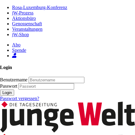
Zum
Rosa-Luxemburg-Konferenz
Inhalt
jW-Prozess
der
Aktionsbüro
Seite
Genossenschaft
Veranstaltungen
jW-Shop
Abo
Spende
Login
Benutzername
Passwort
Login
Passwort vergessen?