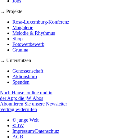
Jobs
→ Projekte
Rosa-Luxemburg-Konferenz
Maigalerie
Melodie & Rhythmus
Shop
Fotowettbewerb
Granma
→ Unterstützen
Genossenschaft
Aktionsbüro
Spenden
Nach Hause, online und in
der App: die jW-Abos
Abonnieren Sie unsere Newsletter
Vertrag widerrufen
© junge Welt
© JW
Impressum/Datenschutz
AGB