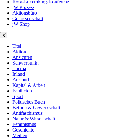
Rosa-Luxemburg-Konferenz
jW-Prozess
Aktionsbüro
Genossenschaft
jW-Shop
Titel
Aktion
Ansichten
Schwerpunkt
Thema
Inland
Ausland
Kapital & Arbeit
Feuilleton
Sport
Politisches Buch
Betrieb & Gewerkschaft
Antifaschismus
Natur & Wissenschaft
Feminismus
Geschichte
Medien