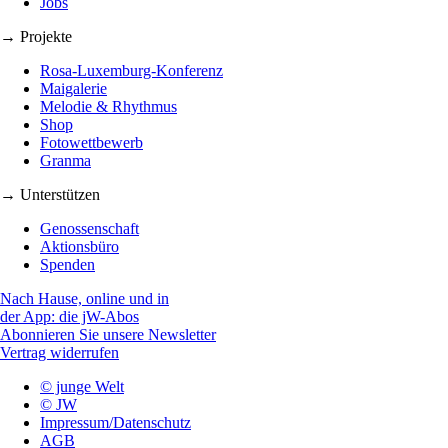
Jobs
→ Projekte
Rosa-Luxemburg-Konferenz
Maigalerie
Melodie & Rhythmus
Shop
Fotowettbewerb
Granma
→ Unterstützen
Genossenschaft
Aktionsbüro
Spenden
Nach Hause, online und in
der App: die jW-Abos
Abonnieren Sie unsere Newsletter
Vertrag widerrufen
© junge Welt
© JW
Impressum/Datenschutz
AGB