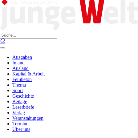
Ausgaben
Inland
Ausland
Kapital & Arbeit
Feuilleton
Thema
Sport
Geschichte
Beilage
Leserbriefe
Verlag
Veranstaltungen
Termine
Über uns