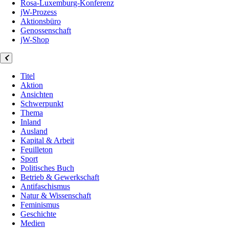
Rosa-Luxemburg-Konferenz
jW-Prozess
Aktionsbüro
Genossenschaft
jW-Shop
Titel
Aktion
Ansichten
Schwerpunkt
Thema
Inland
Ausland
Kapital & Arbeit
Feuilleton
Sport
Politisches Buch
Betrieb & Gewerkschaft
Antifaschismus
Natur & Wissenschaft
Feminismus
Geschichte
Medien