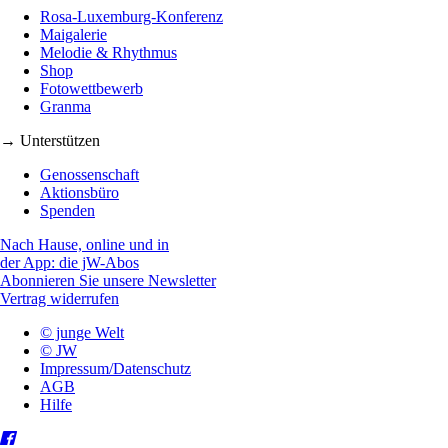
Rosa-Luxemburg-Konferenz
Maigalerie
Melodie & Rhythmus
Shop
Fotowettbewerb
Granma
→ Unterstützen
Genossenschaft
Aktionsbüro
Spenden
Nach Hause, online und in
der App: die jW-Abos
Abonnieren Sie unsere Newsletter
Vertrag widerrufen
© junge Welt
© JW
Impressum/Datenschutz
AGB
Hilfe