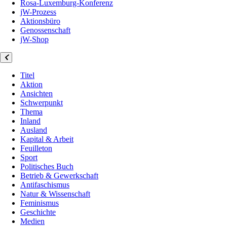
Rosa-Luxemburg-Konferenz
jW-Prozess
Aktionsbüro
Genossenschaft
jW-Shop
Titel
Aktion
Ansichten
Schwerpunkt
Thema
Inland
Ausland
Kapital & Arbeit
Feuilleton
Sport
Politisches Buch
Betrieb & Gewerkschaft
Antifaschismus
Natur & Wissenschaft
Feminismus
Geschichte
Medien