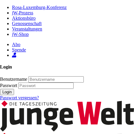
Zum
Rosa-Luxemburg-Konferenz
Inhalt
jW-Prozess
der
Aktionsbüro
Seite
Genossenschaft
Veranstaltungen
jW-Shop
Abo
Spende
Login
Benutzername
Passwort
Login
Passwort vergessen?