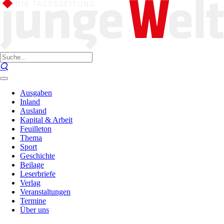
Ausgaben
Inland
Ausland
Kapital & Arbeit
Feuilleton
Thema
Sport
Geschichte
Beilage
Leserbriefe
Verlag
Veranstaltungen
Termine
Über uns