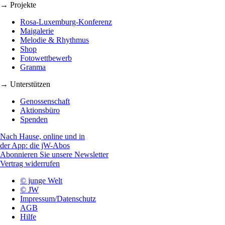
→ Projekte
Rosa-Luxemburg-Konferenz
Maigalerie
Melodie & Rhythmus
Shop
Fotowettbewerb
Granma
→ Unterstützen
Genossenschaft
Aktionsbüro
Spenden
Nach Hause, online und in
der App: die jW-Abos
Abonnieren Sie unsere Newsletter
Vertrag widerrufen
© junge Welt
© JW
Impressum/Datenschutz
AGB
Hilfe