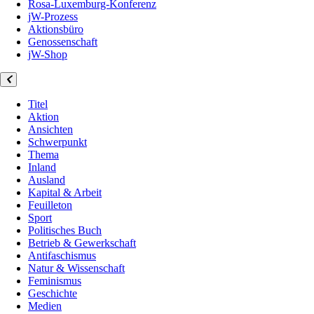
Rosa-Luxemburg-Konferenz
jW-Prozess
Aktionsbüro
Genossenschaft
jW-Shop
Titel
Aktion
Ansichten
Schwerpunkt
Thema
Inland
Ausland
Kapital & Arbeit
Feuilleton
Sport
Politisches Buch
Betrieb & Gewerkschaft
Antifaschismus
Natur & Wissenschaft
Feminismus
Geschichte
Medien