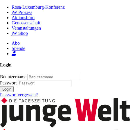
Zum
Rosa-Luxemburg-Konferenz
Inhalt
jW-Prozess
der
Aktionsbüro
Seite
Genossenschaft
Veranstaltungen
jW-Shop
Abo
Spende
Login
Benutzername
Passwort
Login
Passwort vergessen?