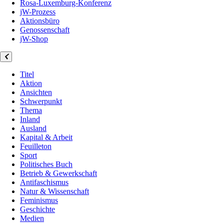
Rosa-Luxemburg-Konferenz
jW-Prozess
Aktionsbüro
Genossenschaft
jW-Shop
Titel
Aktion
Ansichten
Schwerpunkt
Thema
Inland
Ausland
Kapital & Arbeit
Feuilleton
Sport
Politisches Buch
Betrieb & Gewerkschaft
Antifaschismus
Natur & Wissenschaft
Feminismus
Geschichte
Medien