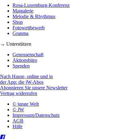
Rosa-Luxemburg-Konferenz
Maigalerie
Melodie & Rhythmus
Shop
Fotowettbewerb
Granma
→ Unterstützen
Genossenschaft
Aktionsbüro
Spenden
Nach Hause, online und in
der App: die jW-Abos
Abonnieren Sie unsere Newsletter
Vertrag widerrufen
© junge Welt
© JW
Impressum/Datenschutz
AGB
Hilfe