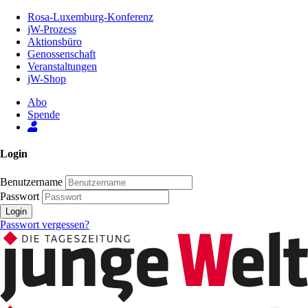
Zum
Rosa-Luxemburg-Konferenz
Inhalt
jW-Prozess
der
Aktionsbüro
Seite
Genossenschaft
Veranstaltungen
jW-Shop
Abo
Spende
Login
Benutzername
Passwort
Login
Passwort vergessen?