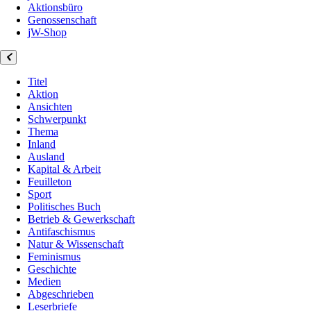
Aktionsbüro
Genossenschaft
jW-Shop
Titel
Aktion
Ansichten
Schwerpunkt
Thema
Inland
Ausland
Kapital & Arbeit
Feuilleton
Sport
Politisches Buch
Betrieb & Gewerkschaft
Antifaschismus
Natur & Wissenschaft
Feminismus
Geschichte
Medien
Abgeschrieben
Leserbriefe