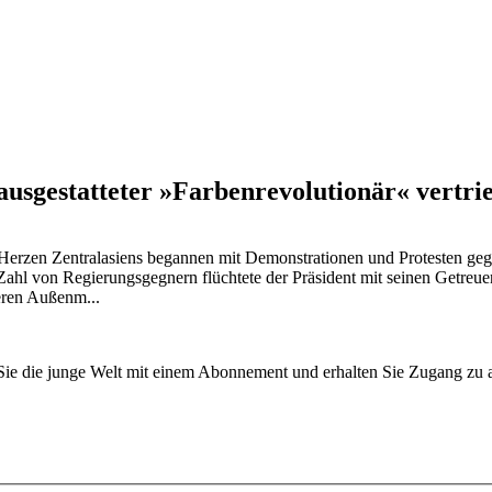
ausgestatteter »Farbenrevolutionär« vertr
m Herzen Zentral­asiens begannen mit Demonstrationen und Protesten g
hl von Regierungsgegnern flüchtete der Präsident mit seinen Getreuen
eren Außenm...
n Sie die junge Welt mit einem Abonnement und erhalten Sie Zugang z