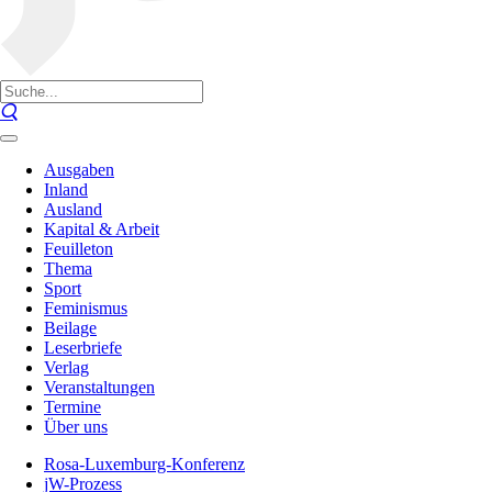
Ausgaben
Inland
Ausland
Kapital & Arbeit
Feuilleton
Thema
Sport
Feminismus
Beilage
Leserbriefe
Verlag
Veranstaltungen
Termine
Über uns
Rosa-Luxemburg-Konferenz
jW-Prozess