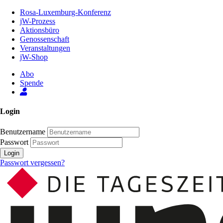
Zum
Rosa-Luxemburg-Konferenz
Inhalt
jW-Prozess
der
Aktionsbüro
Seite
Genossenschaft
Veranstaltungen
jW-Shop
Abo
Spende
Login
Benutzername
Passwort
Login
Passwort vergessen?