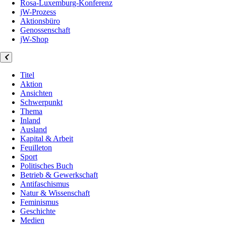
Rosa-Luxemburg-Konferenz
jW-Prozess
Aktionsbüro
Genossenschaft
jW-Shop
Titel
Aktion
Ansichten
Schwerpunkt
Thema
Inland
Ausland
Kapital & Arbeit
Feuilleton
Sport
Politisches Buch
Betrieb & Gewerkschaft
Antifaschismus
Natur & Wissenschaft
Feminismus
Geschichte
Medien