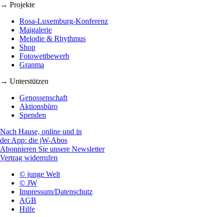
→ Projekte
Rosa-Luxemburg-Konferenz
Maigalerie
Melodie & Rhythmus
Shop
Fotowettbewerb
Granma
→ Unterstützen
Genossenschaft
Aktionsbüro
Spenden
Nach Hause, online und in
der App: die jW-Abos
Abonnieren Sie unsere Newsletter
Vertrag widerrufen
© junge Welt
© JW
Impressum/Datenschutz
AGB
Hilfe