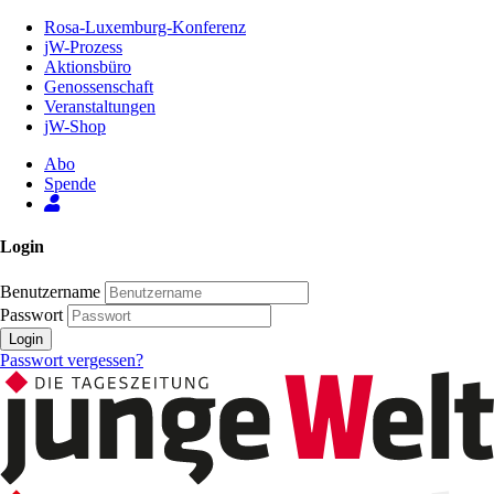
Zum
Rosa-Luxemburg-Konferenz
Inhalt
jW-Prozess
der
Aktionsbüro
Seite
Genossenschaft
Veranstaltungen
jW-Shop
Abo
Spende
Login
Benutzername
Passwort
Login
Passwort vergessen?