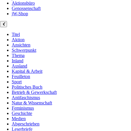
Aktionsbüro
Genossenschaft
jW-Shop
Titel
Aktion
Ansichten
Schwerpunkt
Thema
Inland
Ausland
Kapital & Arbeit
Feuilleton
Sport
Politisches Buch
Betrieb & Gewerkschaft
Antifaschismus
Natur & Wissenschaft
Feminismus
Geschichte
Medien
Abgeschrieben
Leserbriefe