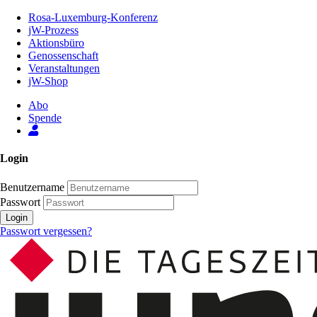
Zum
Rosa-Luxemburg-Konferenz
Inhalt
jW-Prozess
der
Aktionsbüro
Seite
Genossenschaft
Veranstaltungen
jW-Shop
Abo
Spende
Login
Benutzername
Passwort
Login
Passwort vergessen?