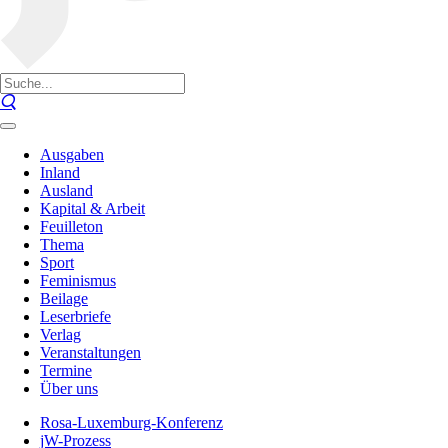
Ausgaben
Inland
Ausland
Kapital & Arbeit
Feuilleton
Thema
Sport
Feminismus
Beilage
Leserbriefe
Verlag
Veranstaltungen
Termine
Über uns
Rosa-Luxemburg-Konferenz
jW-Prozess