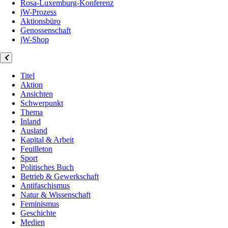
Rosa-Luxemburg-Konferenz
jW-Prozess
Aktionsbüro
Genossenschaft
jW-Shop
Titel
Aktion
Ansichten
Schwerpunkt
Thema
Inland
Ausland
Kapital & Arbeit
Feuilleton
Sport
Politisches Buch
Betrieb & Gewerkschaft
Antifaschismus
Natur & Wissenschaft
Feminismus
Geschichte
Medien