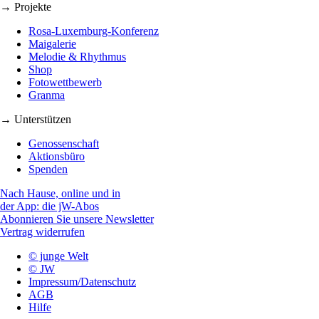
→ Projekte
Rosa-Luxemburg-Konferenz
Maigalerie
Melodie & Rhythmus
Shop
Fotowettbewerb
Granma
→ Unterstützen
Genossenschaft
Aktionsbüro
Spenden
Nach Hause, online und in
der App: die jW-Abos
Abonnieren Sie unsere Newsletter
Vertrag widerrufen
© junge Welt
© JW
Impressum/Datenschutz
AGB
Hilfe