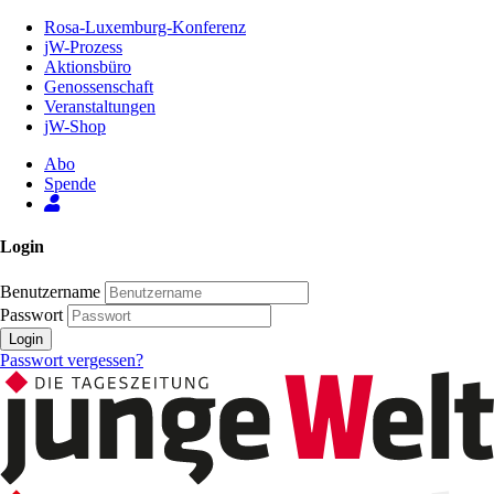
Zum
Rosa-Luxemburg-Konferenz
Inhalt
jW-Prozess
der
Aktionsbüro
Seite
Genossenschaft
Veranstaltungen
jW-Shop
Abo
Spende
Login
Benutzername
Passwort
Login
Passwort vergessen?