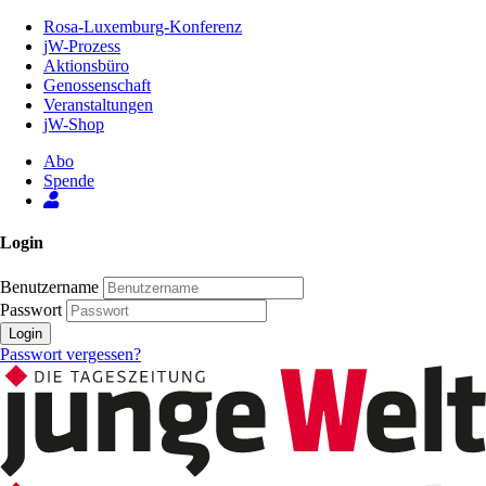
Zum
Rosa-Luxemburg-Konferenz
Inhalt
jW-Prozess
der
Aktionsbüro
Seite
Genossenschaft
Veranstaltungen
jW-Shop
Abo
Spende
Login
Benutzername
Passwort
Login
Passwort vergessen?