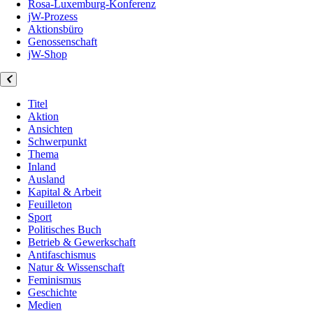
Rosa-Luxemburg-Konferenz
jW-Prozess
Aktionsbüro
Genossenschaft
jW-Shop
Titel
Aktion
Ansichten
Schwerpunkt
Thema
Inland
Ausland
Kapital & Arbeit
Feuilleton
Sport
Politisches Buch
Betrieb & Gewerkschaft
Antifaschismus
Natur & Wissenschaft
Feminismus
Geschichte
Medien