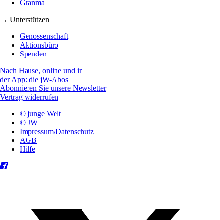
Granma
→ Unterstützen
Genossenschaft
Aktionsbüro
Spenden
Nach Hause, online und in
der App: die jW-Abos
Abonnieren Sie unsere Newsletter
Vertrag widerrufen
© junge Welt
© JW
Impressum/Datenschutz
AGB
Hilfe