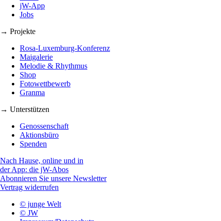
jW-App
Jobs
→ Projekte
Rosa-Luxemburg-Konferenz
Maigalerie
Melodie & Rhythmus
Shop
Fotowettbewerb
Granma
→ Unterstützen
Genossenschaft
Aktionsbüro
Spenden
Nach Hause, online und in
der App: die jW-Abos
Abonnieren Sie unsere Newsletter
Vertrag widerrufen
© junge Welt
© JW