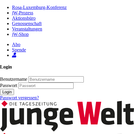
Zum
Rosa-Luxemburg-Konferenz
Inhalt
jW-Prozess
der
Aktionsbüro
Seite
Genossenschaft
Veranstaltungen
jW-Shop
Abo
Spende
Login
Benutzername
Passwort
Login
Passwort vergessen?