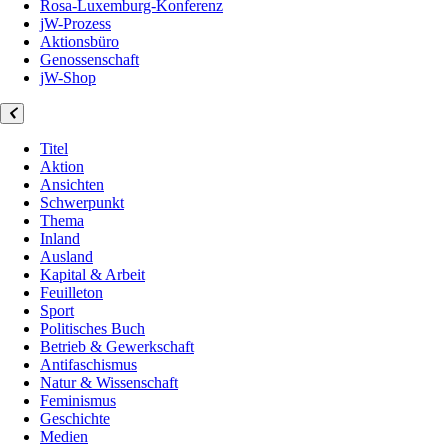
Rosa-Luxemburg-Konferenz
jW-Prozess
Aktionsbüro
Genossenschaft
jW-Shop
Titel
Aktion
Ansichten
Schwerpunkt
Thema
Inland
Ausland
Kapital & Arbeit
Feuilleton
Sport
Politisches Buch
Betrieb & Gewerkschaft
Antifaschismus
Natur & Wissenschaft
Feminismus
Geschichte
Medien