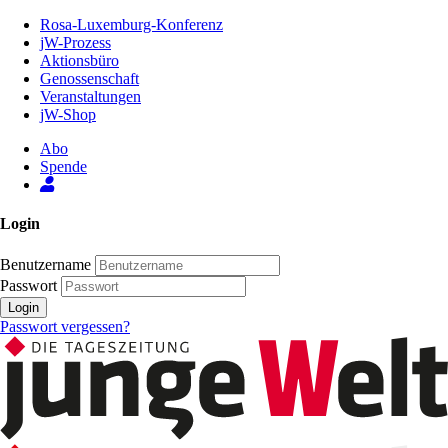
Zum
Rosa-Luxemburg-Konferenz
Inhalt
jW-Prozess
der
Aktionsbüro
Seite
Genossenschaft
Veranstaltungen
jW-Shop
Abo
Spende
Login
Benutzername
Passwort
Login
Passwort vergessen?