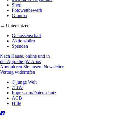
Shop
Fotowettbewerb
Granma
→ Unterstützen
Genossenschaft
Aktionsbüro
Spenden
Nach Hause, online und in
der App: die jW-Abos
Abonnieren Sie unsere Newsletter
Vertrag widerrufen
© junge Welt
© JW
Impressum/Datenschutz
AGB
Hilfe