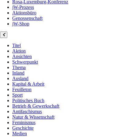
Rosa-Luxemburg-Konferenz
jW-Prozess
Aktionsbüro
Genossenschaft
jW-Shop
Titel
Aktion
Ansichten
Schwerpunkt
Thema
Inland
Ausland
Kapital & Arbeit
Feuilleton
Sport
Politisches Buch
Betrieb & Gewerkschaft
Antifaschismus
Natur & Wissenschaft
Feminismus
Geschichte
Medien