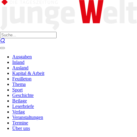
Ausgaben
Inland
Ausland
Kapital & Arbeit
Feuilleton
Thema
Sport
Geschichte
Beilage
Leserbriefe
Verlag
Veranstaltungen
Termine
Über uns