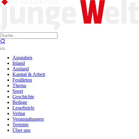
Ausgaben
Inland
Ausland
Kapital & Arbeit
Feuilleton
Thema
Sport
Geschichte
Beilage
Leserbriefe
Verlag
Veranstaltungen
Termine
Über uns