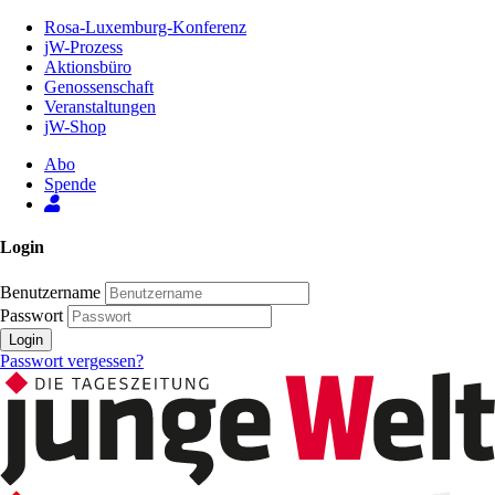
Zum
Rosa-Luxemburg-Konferenz
Inhalt
jW-Prozess
der
Aktionsbüro
Seite
Genossenschaft
Veranstaltungen
jW-Shop
Abo
Spende
Login
Benutzername
Passwort
Login
Passwort vergessen?