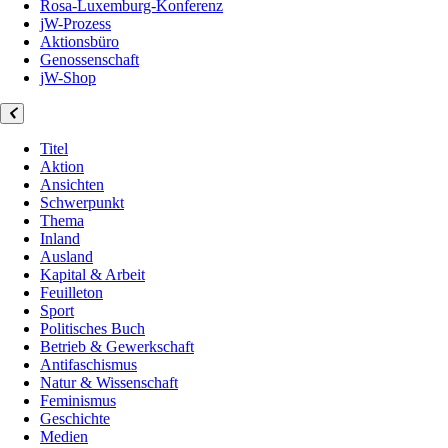
Rosa-Luxemburg-Konferenz
jW-Prozess
Aktionsbüro
Genossenschaft
jW-Shop
Titel
Aktion
Ansichten
Schwerpunkt
Thema
Inland
Ausland
Kapital & Arbeit
Feuilleton
Sport
Politisches Buch
Betrieb & Gewerkschaft
Antifaschismus
Natur & Wissenschaft
Feminismus
Geschichte
Medien