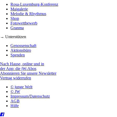
Rosa-Luxemburg-Konferenz
Maigalerie
Melodie & Rhythmus
Shop
Fotowettbewerb
Granma
→ Unterstützen
Genossenschaft
Aktionsbüro
Spenden
Nach Hause, online und in
der App: die jW-Abos
Abonnieren Sie unsere Newsletter
Vertrag widerrufen
© junge Welt
© JW
Impressum/Datenschutz
AGB
Hilfe