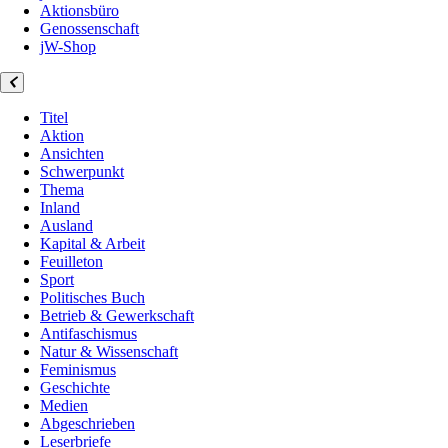
Aktionsbüro
Genossenschaft
jW-Shop
Titel
Aktion
Ansichten
Schwerpunkt
Thema
Inland
Ausland
Kapital & Arbeit
Feuilleton
Sport
Politisches Buch
Betrieb & Gewerkschaft
Antifaschismus
Natur & Wissenschaft
Feminismus
Geschichte
Medien
Abgeschrieben
Leserbriefe