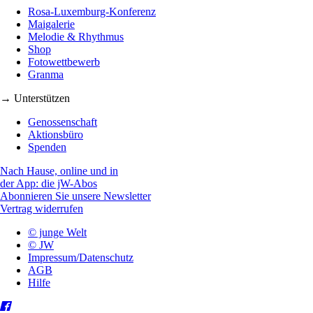
Rosa-Luxemburg-Konferenz
Maigalerie
Melodie & Rhythmus
Shop
Fotowettbewerb
Granma
→ Unterstützen
Genossenschaft
Aktionsbüro
Spenden
Nach Hause, online und in
der App: die jW-Abos
Abonnieren Sie unsere Newsletter
Vertrag widerrufen
© junge Welt
© JW
Impressum/Datenschutz
AGB
Hilfe