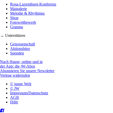
Rosa-Luxemburg-Konferenz
Maigalerie
Melodie & Rhythmus
Shop
Fotowettbewerb
Granma
→ Unterstützen
Genossenschaft
Aktionsbüro
Spenden
Nach Hause, online und in
der App: die jW-Abos
Abonnieren Sie unsere Newsletter
Vertrag widerrufen
© junge Welt
© JW
Impressum/Datenschutz
AGB
Hilfe