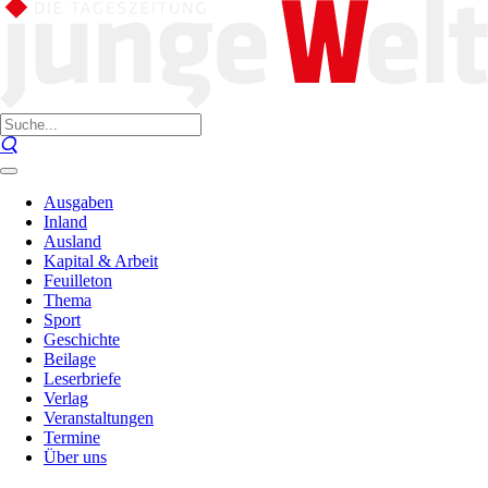
Ausgaben
Inland
Ausland
Kapital & Arbeit
Feuilleton
Thema
Sport
Geschichte
Beilage
Leserbriefe
Verlag
Veranstaltungen
Termine
Über uns