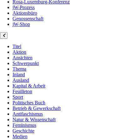
Rosa-Luxemburg-Konferenz
jW-Prozess
Aktionsbüro
Genossenschaft
jW-Shop
Titel
Aktion
Ansichten
Schwerpunkt
Thema
Inland
Ausland
Kapital & Arbeit
Feuilleton
Sport
Politisches Buch
Betrieb & Gewerkschaft
Antifaschismus
Natur & Wissenschaft
Feminismus
Geschichte
Medien