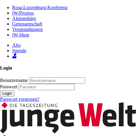
Zum
Rosa-Luxemburg-Konferenz
Inhalt
jW-Prozess
der
Aktionsbüro
Seite
Genossenschaft
Veranstaltungen
jW-Shop
Abo
Spende
Login
Benutzername
Passwort
Login
Passwort vergessen?